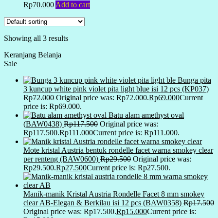
Rp
70.000
Add to cart
Showing all 3 results
Keranjang Belanja
Sale
Bunga pita
3 kuncup white pink violet pita light blue isi 12 pcs (KP037)
Rp
72.000
Original price was: Rp72.000.
Rp
69.000
Current
price is: Rp69.000.
Batu alam amethyst oval
(BAW0438)
Rp
117.500
Original price was:
Rp117.500.
Rp
111.000
Current price is: Rp111.000.
Mote kristal Austria bentuk rondelle facet warna smokey clear
per renteng (BAW0600)
Rp
29.500
Original price was:
Rp29.500.
Rp
27.500
Current price is: Rp27.500.
Manik-manik Kristal Austria Rondelle Facet 8 mm smokey
clear AB-Elegan & Berkilau isi 12 pcs (BAW0358)
Rp
17.500
Original price was: Rp17.500.
Rp
15.000
Current price is: