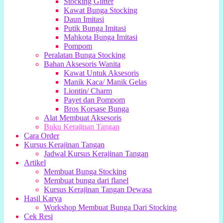
Stocking Glitter
Kawat Bunga Stocking
Daun Imitasi
Putik Bunga Imitasi
Mahkota Bunga Imitasi
Pompom
Peralatan Bunga Stocking
Bahan Aksesoris Wanita
Kawat Untuk Aksesoris
Manik Kaca/ Manik Gelas
Liontin/ Charm
Payet dan Pompom
Bros Korsase Bunga
Alat Membuat Aksesoris
Buku Kerajinan Tangan
Cara Order
Kursus Kerajinan Tangan
Jadwal Kursus Kerajinan Tangan
Artikel
Membuat Bunga Stocking
Membuat bunga dari flanel
Kursus Kerajinan Tangan Dewasa
Hasil Karya
Workshop Membuat Bunga Dari Stocking
Cek Resi