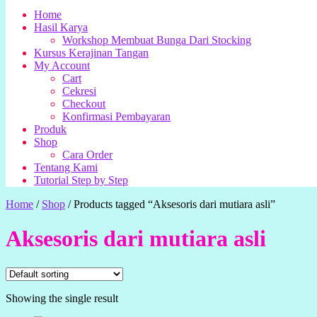
Home
Hasil Karya
Workshop Membuat Bunga Dari Stocking
Kursus Kerajinan Tangan
My Account
Cart
Cekresi
Checkout
Konfirmasi Pembayaran
Produk
Shop
Cara Order
Tentang Kami
Tutorial Step by Step
Home
/
Shop
/
Products tagged “Aksesoris dari mutiara asli”
Aksesoris dari mutiara asli
Showing the single result