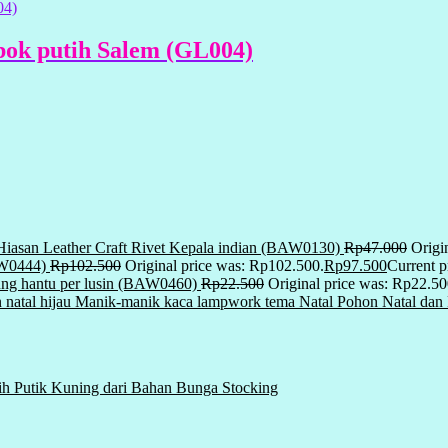
bok putih Salem (GL004)
Hiasan Leather Craft Rivet Kepala indian (BAW0130)
Rp
47.000
Origi
AW0444)
Rp
102.500
Original price was: Rp102.500.
Rp
97.500
Current p
ng hantu per lusin (BAW0460)
Rp
22.500
Original price was: Rp22.50
Manik-manik kaca lampwork tema Natal Pohon Natal dan M
ih Putik Kuning dari Bahan Bunga Stocking