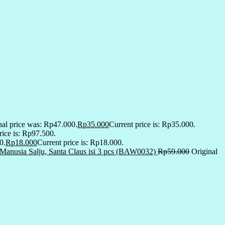
nal price was: Rp47.000.
Rp
35.000
Current price is: Rp35.000.
rice is: Rp97.500.
0.
Rp
18.000
Current price is: Rp18.000.
anusia Salju, Santa Claus isi 3 pcs (BAW0032)
Rp
59.000
Original