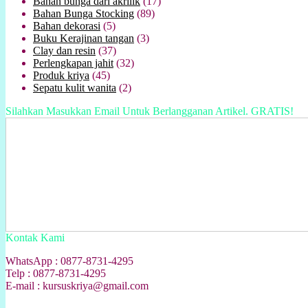
Bahan bunga dari akrilik
(17)
Bahan Bunga Stocking
(89)
Bahan dekorasi
(5)
Buku Kerajinan tangan
(3)
Clay dan resin
(37)
Perlengkapan jahit
(32)
Produk kriya
(45)
Sepatu kulit wanita
(2)
Silahkan Masukkan Email Untuk Berlangganan Artikel. GRATIS!
Kontak Kami
WhatsApp : 0877-8731-4295
Telp : 0877-8731-4295
E-mail : kursuskriya@gmail.com