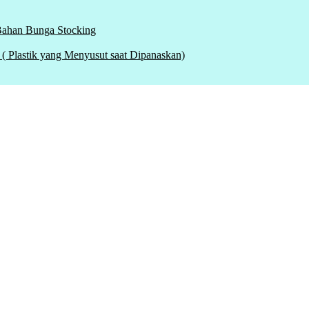
 Bahan Bunga Stocking
tik yang Menyusut saat Dipanaskan)