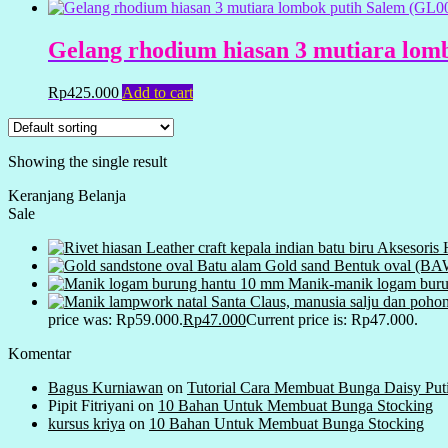
Gelang rhodium hiasan 3 mutiara lom
Rp
425.000
Add to cart
Showing the single result
Keranjang Belanja
Sale
Aksesoris 
Batu alam Gold sand Bentuk oval (B
Manik-manik logam buru
price was: Rp59.000.
Rp
47.000
Current price is: Rp47.000.
Komentar
Bagus Kurniawan
on
Tutorial Cara Membuat Bunga Daisy Put
Pipit Fitriyani
on
10 Bahan Untuk Membuat Bunga Stocking
kursus kriya
on
10 Bahan Untuk Membuat Bunga Stocking