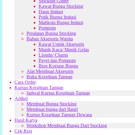
Stocking Glitter
Kawat Bunga Stocking
Daun Imitasi
Putik Bunga Imitasi
Mahkota Bunga Imitasi
Pompom
Peralatan Bunga Stocking
Bahan Aksesoris Wanita
Kawat Untuk Aksesoris
Manik Kaca/ Manik Gelas
Liontin/ Charm
Payet dan Pompom
Bros Korsase Bunga
Alat Membuat Aksesoris
Buku Kerajinan Tangan
Cara Order
Kursus Kerajinan Tangan
Jadwal Kursus Kerajinan Tangan
Artikel
Membuat Bunga Stocking
Membuat bunga dari flanel
Kursus Kerajinan Tangan Dewasa
Hasil Karya
Workshop Membuat Bunga Dari Stocking
Cek Resi