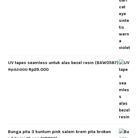
was:
is:
Rp25.000.
Rp22.500.
UV tapes seamless untuk alas bezel resin (BAW0587)
Original
Current
Rp
32.000
Rp
29.000
price
price
was:
is:
Rp32.000.
Rp29.000.
Bunga pita 3 kuntum pink salem krem pita broken