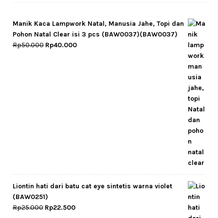
Manik Kaca Lampwork Natal, Manusia Jahe, Topi dan
Pohon Natal Clear isi 3 pcs (BAW0037)(BAW0037)
Original
Current
Rp
50.000
Rp
40.000
price
price
was:
is:
Rp50.000.
Rp40.000.
Liontin hati dari batu cat eye sintetis warna violet
(BAW0251)
Original
Current
Rp
25.000
Rp
22.500
price
price