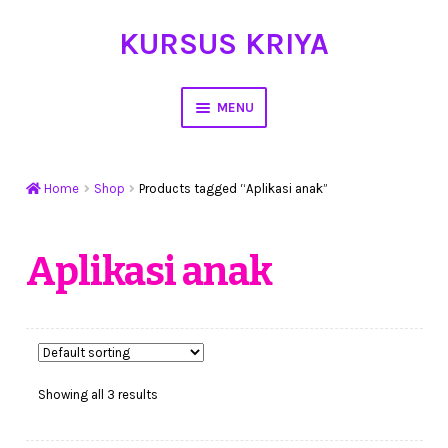
KURSUS KRIYA
Skip
Skip
to
to
navigation
content
MENU
Home
Home
Shop
Products tagged “Aplikasi anak”
Hasil Karya
Workshop Membuat Bunga Dari Stocking
Aplikasi anak
Kursus Kerajinan Tangan
My Account
Showing all 3 results
Cart