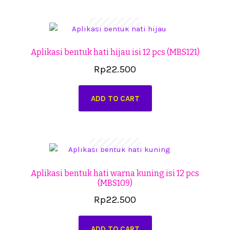
Cekresi
Checkout
Aplikasi bentuk hati hijau isi 12 pcs (MBS121)
Konfirmasi Pembayaran
Rp
22.500
Produk
ADD TO CART
Shop
Cara Order
Tentang Kami
Aplikasi bentuk hati warna kuning isi 12 pcs
(MBS109)
Tutorial Step by Step
Rp
22.500
ADD TO CART