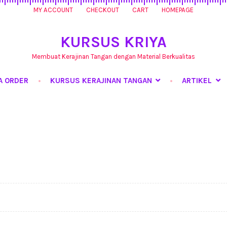
MY ACCOUNT
CHECKOUT
CART
HOMEPAGE
KURSUS KRIYA
Membuat Kerajinan Tangan dengan Material Berkualitas
A ORDER
KURSUS KERAJINAN TANGAN
ARTIKEL
rsus Kerajinan Tangan
My Account
Produk
Shop
Tentang Kami