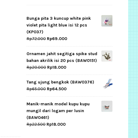
Bunga pita 3 kuncup white pink
violet pita light blue isi 12 pcs
(KP037)
Original
Current
Rp
72.000
Rp
69.000
price
price
was:
is:
Ornamen jahit segitiga spike stud
Rp72.000.
Rp69.000.
bahan akrilik isi 20 pcs (BAW0151)
Original
Current
Rp
20.000
Rp
18.000
price
price
was:
is:
Tang ujung bengkok (BAW0376)
Rp20.000.
Rp18.000.
Original
Current
Rp
65.000
Rp
64.500
price
price
was:
is:
Manik-manik model kupu kupu
Rp65.000.
Rp64.500.
mungil dari logam per lusin
(BAW0461)
Original
Current
Rp
22.500
Rp
18.000
price
price
was:
is: