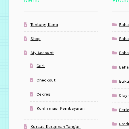
Menu
Produ
Tentang Kami
Baha
Shop
Baha
My Account
Baha
Cart
Baha
Checkout
Buku
Cekresi
Clay
Konfirmasi Pembayaran
Perl
Prod
Kursus Kerajinan Tangan