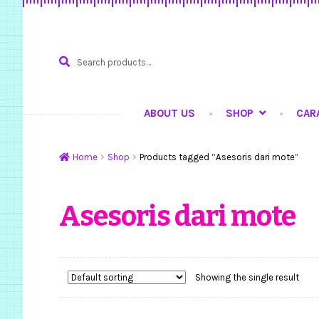
Search
SEARCH
for:
ABOUT US
SHOP
CAR
Home
Hasil Karya
Ku
Home
Shop
Products tagged “Asesoris dari mote”
Asesoris dari mote
Showing the single result