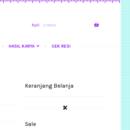
Skip
Skip
to
to
navigation
content
Rp
0
0 items
HASIL KARYA
CEK RESI
Tutorial Step by Step
Keranjang Belanja
Sale