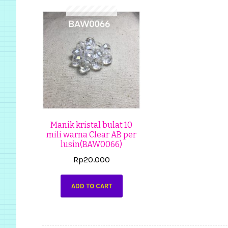
Manik kristal bulat 10
mili warna Clear AB per
lusin(BAW0066)
Rp
20.000
ADD TO CART