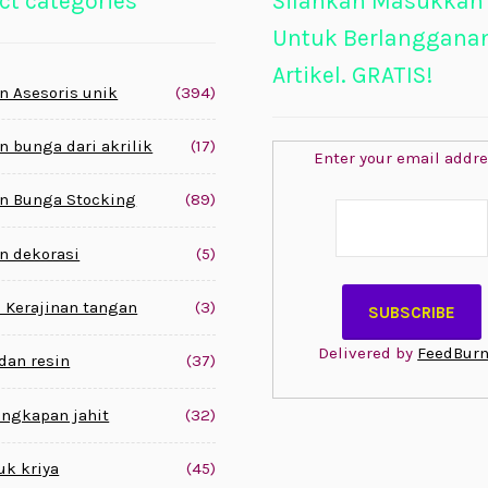
ct categories
Silahkan Masukkan
Untuk Berlanggana
Artikel. GRATIS!
n Asesoris unik
(394)
n bunga dari akrilik
(17)
Enter your email addre
n Bunga Stocking
(89)
n dekorasi
(5)
 Kerajinan tangan
(3)
Delivered by
FeedBurn
 dan resin
(37)
engkapan jahit
(32)
uk kriya
(45)