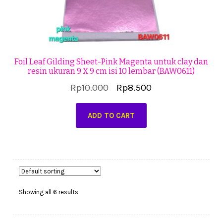
Foil Leaf Gilding Sheet-Pink Magenta untuk clay dan
resin ukuran 9 X 9 cm isi 10 lembar (BAW0611)
Original
Current
Rp
10.000
Rp
8.500
price
price
ADD TO CART
was:
is:
Rp10.000.
Rp8.500.
Showing all 6 results