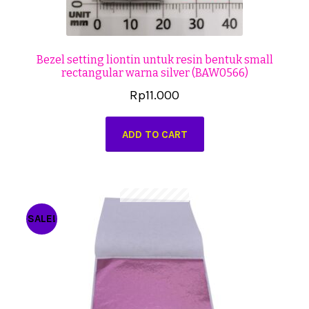
Bezel setting liontin untuk resin bentuk small
rectangular warna silver (BAW0566)
Rp
11.000
ADD TO CART
SALE!