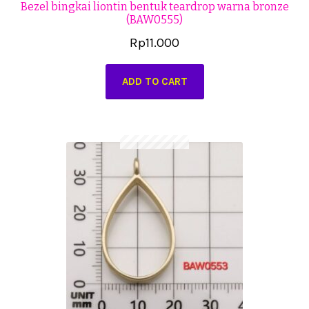
Bezel bingkai liontin bentuk teardrop warna bronze
(BAW0555)
Rp
11.000
ADD TO CART