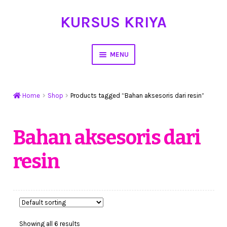
KURSUS KRIYA
Skip
Skip
to
to
navigation
content
MENU
Home
Home
Shop
Products tagged “Bahan aksesoris dari resin”
Hasil Karya
Workshop Membuat Bunga Dari Stocking
Bahan aksesoris dari
resin
Kursus Kerajinan Tangan
My Account
Cart
Showing all 6 results