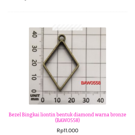
Cekresi
Checkout
Konfirmasi Pembayaran
Produk
Shop
Cara Order
Tentang Kami
Tutorial Step by Step
Bezel Bingkai liontin bentuk diamond warna bronze
(BAW0558)
Rp
11.000