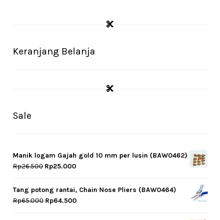
Keranjang Belanja
Sale
Manik logam Gajah gold 10 mm per lusin (BAW0462)
Original
Current
Rp
26.500
Rp
25.000
price
price
was:
is:
Tang potong rantai, Chain Nose Pliers (BAW0464)
Rp26.500.
Rp25.000.
Original
Current
Rp
65.000
Rp
64.500
price
price