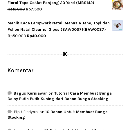
was:
is:
Floral Tape Coklat Panjang 20 Yard (MBS142)
Rp65.000.
Rp64.500.
Original
Current
Rp
13.000
Rp
7.500
price
price
was:
is:
Manik Kaca Lampwork Natal, Manusia Jahe, Topi dan
Rp13.000.
Rp7.500.
Pohon Natal Clear isi 3 pcs (BAW0037)(BAW0037)
Original
Current
Rp
50.000
Rp
40.000
price
price
was:
is:
Rp50.000.
Rp40.000.
Komentar
Bagus Kurniawan
on
Tutorial Cara Membuat Bunga
Daisy Putih Putik Kuning dari Bahan Bunga Stocking
Pipit Fitriyani
on
10 Bahan Untuk Membuat Bunga
Stocking