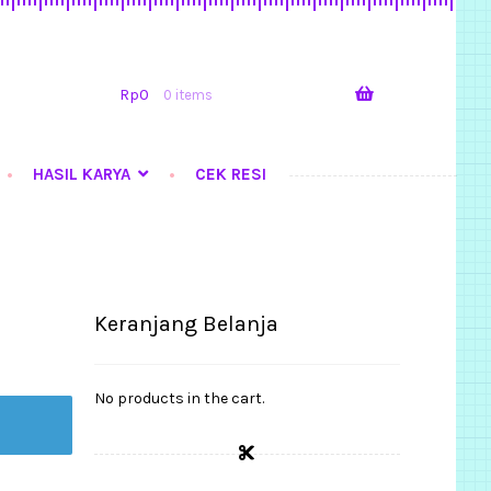
Skip
Skip
to
to
navigation
content
Rp
0
0 items
HASIL KARYA
CEK RESI
Tutorial Step by Step
Keranjang Belanja
No products in the cart.