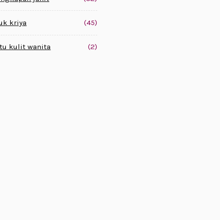
uk kriya
(45)
tu kulit wanita
(2)