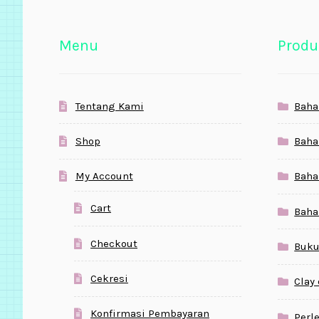
Menu
Produ
Tentang Kami
Baha
Shop
Baha
My Account
Baha
Cart
Baha
Checkout
Buku
Cekresi
Clay
Konfirmasi Pembayaran
Perl