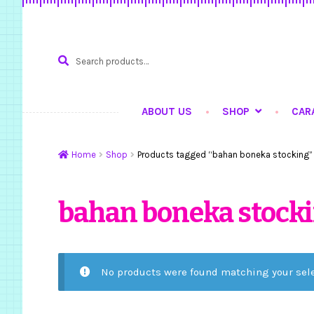
Search
SEARCH
for:
ABOUT US
SHOP
CAR
Home
Hasil Karya
Ku
Home
Shop
Products tagged “bahan boneka stocking”
bahan boneka stock
No products were found matching your sele