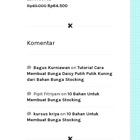
Original
Current
Rp
65.000
Rp
64.500
price
price
was:
is:
Rp65.000.
Rp64.500.
Komentar
Bagus Kurniawan
on
Tutorial Cara
Membuat Bunga Daisy Putih Putik Kuning
dari Bahan Bunga Stocking
Pipit Fitriyani
on
10 Bahan Untuk
Membuat Bunga Stocking
kursus kriya
on
10 Bahan Untuk
Membuat Bunga Stocking