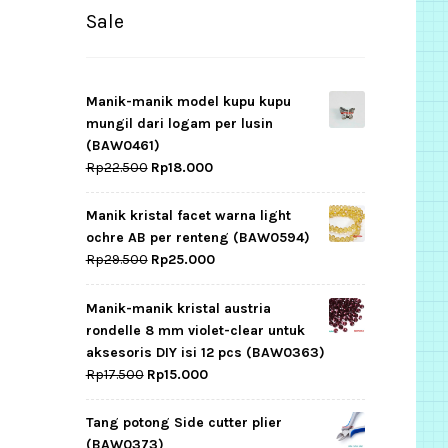
Sale
Manik-manik model kupu kupu
mungil dari logam per lusin
(BAW0461)
Original
Current
Rp
22.500
Rp
18.000
price
price
was:
is:
Manik kristal facet warna light
Rp22.500.
Rp18.000.
ochre AB per renteng (BAW0594)
Original
Current
Rp
29.500
Rp
25.000
price
price
was:
is:
Manik-manik kristal austria
Rp29.500.
Rp25.000.
rondelle 8 mm violet-clear untuk
aksesoris DIY isi 12 pcs (BAW0363)
Original
Current
Rp
17.500
Rp
15.000
price
price
was:
is:
Tang potong Side cutter plier
Rp17.500.
Rp15.000.
(BAW0373)