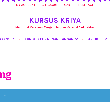
MY ACCOUNT
CHECKOUT
CART
HOMEPAGE
KURSUS KRIYA
Membuat Kerajinan Tangan dengan Material Berkualitas
A ORDER
KURSUS KERAJINAN TANGAN
ARTIKEL
rsus Kerajinan Tangan
My Account
Produk
Shop
Tentang Kami
ing
ction.