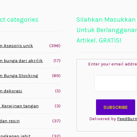
ct categories
Silahkan Masukkan
Untuk Berlanggana
Artikel. GRATIS!
n Asesoris unik
(396)
n bunga dari akrilik
(17)
Enter your email addre
n Bunga Stocking
(89)
n dekorasi
(5)
 Kerajinan tangan
(3)
Delivered by
FeedBurn
 dan resin
(37)
engkapan jahit
(32)