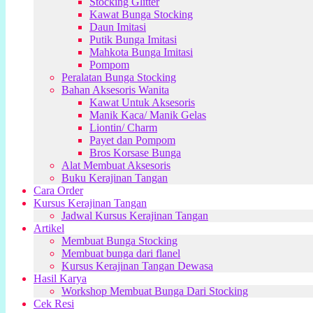
Stocking Glitter
Kawat Bunga Stocking
Daun Imitasi
Putik Bunga Imitasi
Mahkota Bunga Imitasi
Pompom
Peralatan Bunga Stocking
Bahan Aksesoris Wanita
Kawat Untuk Aksesoris
Manik Kaca/ Manik Gelas
Liontin/ Charm
Payet dan Pompom
Bros Korsase Bunga
Alat Membuat Aksesoris
Buku Kerajinan Tangan
Cara Order
Kursus Kerajinan Tangan
Jadwal Kursus Kerajinan Tangan
Artikel
Membuat Bunga Stocking
Membuat bunga dari flanel
Kursus Kerajinan Tangan Dewasa
Hasil Karya
Workshop Membuat Bunga Dari Stocking
Cek Resi