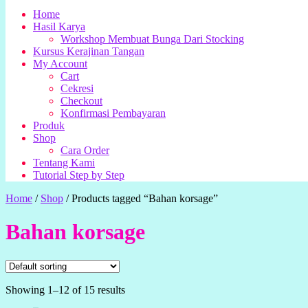
Home
Hasil Karya
Workshop Membuat Bunga Dari Stocking
Kursus Kerajinan Tangan
My Account
Cart
Cekresi
Checkout
Konfirmasi Pembayaran
Produk
Shop
Cara Order
Tentang Kami
Tutorial Step by Step
Home
/
Shop
/
Products tagged “Bahan korsage”
Bahan korsage
Showing 1–12 of 15 results