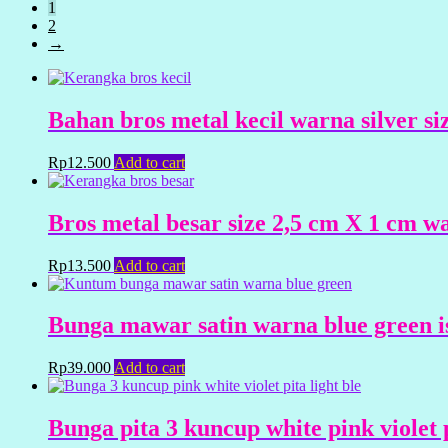
1
2
→
Bahan bros metal kecil warna silver s
Rp
12.500
Add to cart
Bros metal besar size 2,5 cm X 1 cm wa
Rp
13.500
Add to cart
Bunga mawar satin warna blue green is
Rp
39.000
Add to cart
Bunga pita 3 kuncup white pink violet p