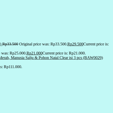
)
Rp
33.500
Original price was: Rp33.500.
Rp
29.500
Current price is:
e was: Rp25.000.
Rp
21.000
Current price is: Rp21.000.
erah, Manusia Salju & Pohon Natal Clear isi 3 pcs (BAW0029)
is: Rp111.000.