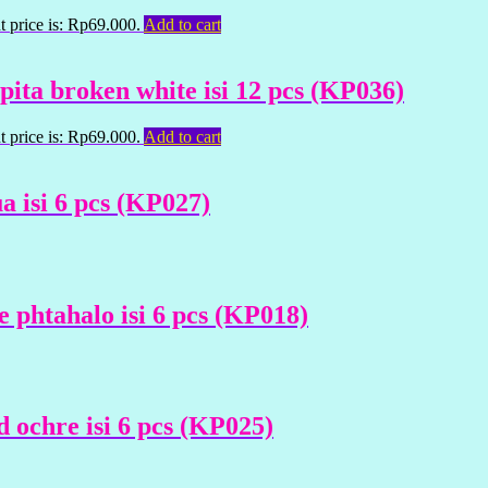
t price is: Rp69.000.
Add to cart
ita broken white isi 12 pcs (KP036)
t price is: Rp69.000.
Add to cart
 isi 6 pcs (KP027)
phtahalo isi 6 pcs (KP018)
ochre isi 6 pcs (KP025)