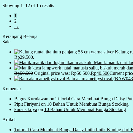
Showing 1–12 of 15 results
1
2
→
Keranjang Belanja
Sale
Kalung ra
Rp29.500.
Manik-manik dari lo
Rp
50.500
Original price was: Rp50.500.
Rp
40.500
Current pric
Batu alam amethyst oval (BAW043
Komentar
Bagus Kurniawan
on
Tutorial Cara Membuat Bunga Daisy Put
Pipit Fitriyani
on
10 Bahan Untuk Membuat Bunga Stocking
kursus kriya
on
10 Bahan Untuk Membuat Bunga Stocking
Artikel
Tutorial Cara Membuat Bunga Daisy Putih Putik Kuning dari