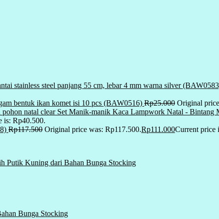
ntai stainless steel panjang 55 cm, lebar 4 mm warna silver (BAW0583
gam bentuk ikan komet isi 10 pcs (BAW0516)
Rp
25.000
Original pric
Set Manik-manik Kaca Lampwork Natal - Bintang M
e is: Rp40.500.
8)
Rp
117.500
Original price was: Rp117.500.
Rp
111.000
Current price 
ih Putik Kuning dari Bahan Bunga Stocking
 Bahan Bunga Stocking