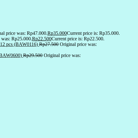
nal price was: Rp47.000.
Rp
35.000
Current price is: Rp35.000.
e was: Rp25.000.
Rp
22.500
Current price is: Rp22.500.
si 12 pcs (BAW0116)
Rp
27.500
Original price was:
g (BAW0600)
Rp
29.500
Original price was: