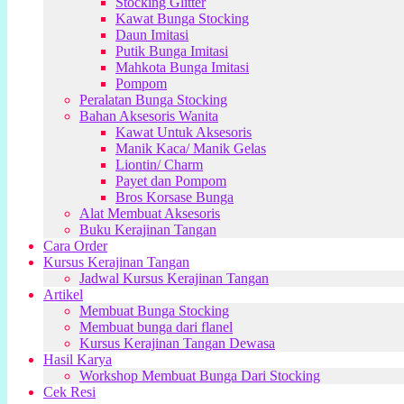
Stocking Glitter
Kawat Bunga Stocking
Daun Imitasi
Putik Bunga Imitasi
Mahkota Bunga Imitasi
Pompom
Peralatan Bunga Stocking
Bahan Aksesoris Wanita
Kawat Untuk Aksesoris
Manik Kaca/ Manik Gelas
Liontin/ Charm
Payet dan Pompom
Bros Korsase Bunga
Alat Membuat Aksesoris
Buku Kerajinan Tangan
Cara Order
Kursus Kerajinan Tangan
Jadwal Kursus Kerajinan Tangan
Artikel
Membuat Bunga Stocking
Membuat bunga dari flanel
Kursus Kerajinan Tangan Dewasa
Hasil Karya
Workshop Membuat Bunga Dari Stocking
Cek Resi