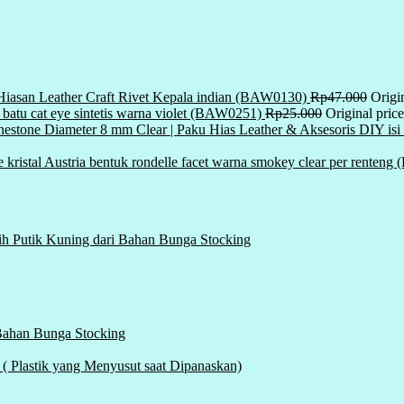
Hiasan Leather Craft Rivet Kepala indian (BAW0130)
Rp
47.000
Origi
i batu cat eye sintetis warna violet (BAW0251)
Rp
25.000
Original pric
inestone Diameter 8 mm Clear | Paku Hias Leather & Aksesoris DIY i
 kristal Austria bentuk rondelle facet warna smokey clear per renten
ih Putik Kuning dari Bahan Bunga Stocking
 Bahan Bunga Stocking
tik yang Menyusut saat Dipanaskan)