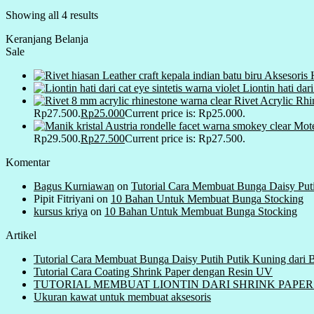
Showing all 4 results
Keranjang Belanja
Sale
Aksesoris 
Liontin hati dar
Rivet Acrylic Rh
Rp27.500.
Rp
25.000
Current price is: Rp25.000.
Mote
Rp29.500.
Rp
27.500
Current price is: Rp27.500.
Komentar
Bagus Kurniawan
on
Tutorial Cara Membuat Bunga Daisy Put
Pipit Fitriyani
on
10 Bahan Untuk Membuat Bunga Stocking
kursus kriya
on
10 Bahan Untuk Membuat Bunga Stocking
Artikel
Tutorial Cara Membuat Bunga Daisy Putih Putik Kuning dari
Tutorial Cara Coating Shrink Paper dengan Resin UV
TUTORIAL MEMBUAT LIONTIN DARI SHRINK PAPER ( Plas
Ukuran kawat untuk membuat aksesoris