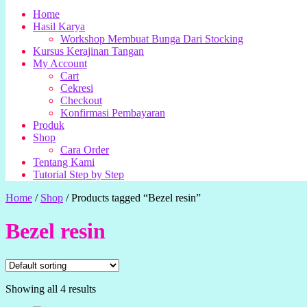
Home
Hasil Karya
Workshop Membuat Bunga Dari Stocking
Kursus Kerajinan Tangan
My Account
Cart
Cekresi
Checkout
Konfirmasi Pembayaran
Produk
Shop
Cara Order
Tentang Kami
Tutorial Step by Step
Home
/
Shop
/
Products tagged “Bezel resin”
Bezel resin
Showing all 4 results