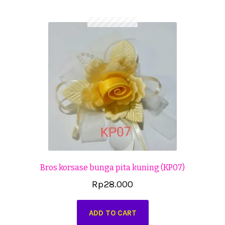
Cekresi
Checkout
Konfirmasi Pembayaran
Produk
Shop
Cara Order
Tentang Kami
Bros korsase bunga pita kuning (KP07)
Tutorial Step by Step
Rp
28.000
ADD TO CART