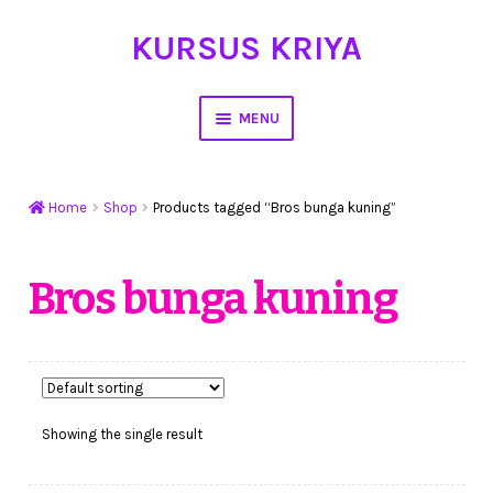
KURSUS KRIYA
Skip
Skip
to
to
navigation
content
MENU
Home
Home
Shop
Products tagged “Bros bunga kuning”
Hasil Karya
Workshop Membuat Bunga Dari Stocking
Bros bunga kuning
Kursus Kerajinan Tangan
My Account
Showing the single result
Cart