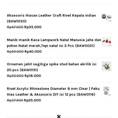
Aksesoris Hiasan Leather Craft Rivet Kepala indian
(BAW0130)
Original
Current
Rp
47.000
Rp
35.000
price
price
was:
is:
Manik-manik Kaca Lampwork Natal Manusia jahe dan
Rp47.000.
Rp35.000.
pohon Natal merah,Topi natal isi 3 Pcs (BAW0031)
Original
Current
Rp
50.000
Rp
40.000
price
price
was:
is:
Ornamen jahit segitiga spike stud bahan akrilik isi
Rp50.000.
Rp40.000.
20 pcs (BAW0151)
Original
Current
Rp
20.000
Rp
18.000
price
price
was:
is:
Rivet Acrylic Rhinestone Diameter 8 mm Clear | Paku
Rp20.000.
Rp18.000.
Hias Leather & Aksesoris DIY isi 12 pcs (BAW0116)
Original
Current
Rp
27.500
Rp
25.000
price
price
was:
is:
Rp27.500.
Rp25.000.