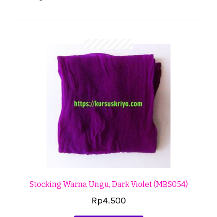
Cekresi
Checkout
Konfirmasi Pembayaran
Produk
Shop
Cara Order
Tentang Kami
Tutorial Step by Step
Stocking Warna Ungu, Dark Violet (MBS054)
Rp
4.500