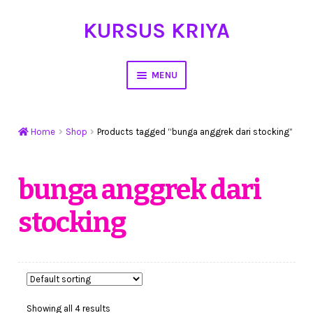
KURSUS KRIYA
Skip
Skip
to
to
navigation
content
MENU
Home
Home
Shop
Products tagged “bunga anggrek dari stocking”
Hasil Karya
Workshop Membuat Bunga Dari Stocking
bunga anggrek dari
stocking
Kursus Kerajinan Tangan
My Account
Cart
Showing all 4 results