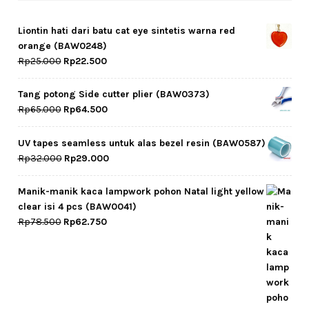
Liontin hati dari batu cat eye sintetis warna red
orange (BAW0248)
Original
Current
Rp
25.000
Rp
22.500
price
price
was:
is:
Tang potong Side cutter plier (BAW0373)
Rp25.000.
Rp22.500.
Original
Current
Rp
65.000
Rp
64.500
price
price
was:
is:
UV tapes seamless untuk alas bezel resin (BAW0587)
Rp65.000.
Rp64.500.
Original
Current
Rp
32.000
Rp
29.000
price
price
was:
is:
Manik-manik kaca lampwork pohon Natal light yellow
Rp32.000.
Rp29.000.
clear isi 4 pcs (BAW0041)
Original
Current
Rp
78.500
Rp
62.750
price
price
was:
is:
Rp78.500.
Rp62.750.