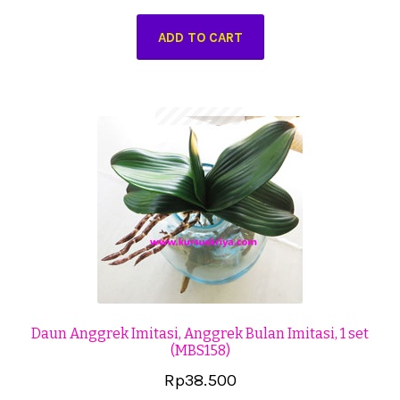
price
price
ADD TO CART
was:
is:
Rp65.000.
Rp64.500.
Daun Anggrek Imitasi, Anggrek Bulan Imitasi, 1 set
(MBS158)
Rp
38.500