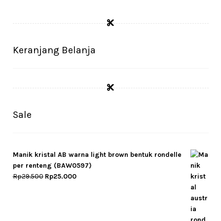
Keranjang Belanja
Sale
Manik kristal AB warna light brown bentuk rondelle
per renteng (BAW0597)
Original
Current
Rp
29.500
Rp
25.000
price
price
was:
is:
Rp29.500.
Rp25.000.