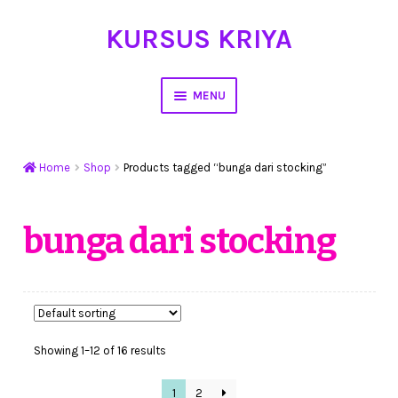
KURSUS KRIYA
Skip
Skip
to
to
navigation
content
MENU
Home
Home
Shop
Products tagged “bunga dari stocking”
Hasil Karya
Workshop Membuat Bunga Dari Stocking
bunga dari stocking
Kursus Kerajinan Tangan
My Account
Showing 1–12 of 16 results
Cart
1
2