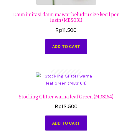
Daun imitasi daun mawar beludru size kecil per
lusin (MBS031)
Rp
11.500
ADD TO CART
Stocking Glitter warna leaf Green (MBS164)
Rp
12.500
ADD TO CART