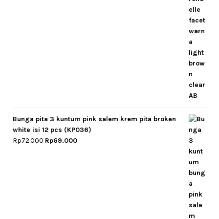
Bunga pita 3 kuntum pink salem krem pita broken
white isi 12 pcs (KP036)
Original
Current
Rp
72.000
Rp
69.000
price
price
was:
is:
Rp72.000.
Rp69.000.