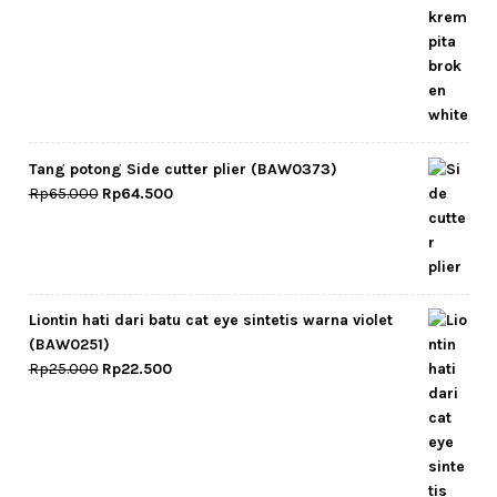
Tang potong Side cutter plier (BAW0373)
Original
Current
Rp
65.000
Rp
64.500
price
price
was:
is:
Rp65.000.
Rp64.500.
Liontin hati dari batu cat eye sintetis warna violet
(BAW0251)
Original
Current
Rp
25.000
Rp
22.500
price
price
was:
is:
Rp25.000.
Rp22.500.