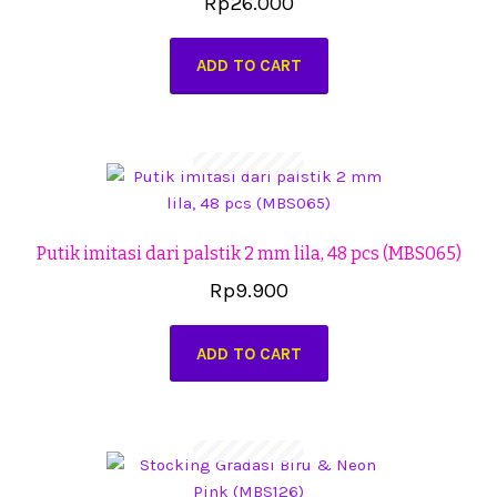
Rp
26.000
ADD TO CART
Putik imitasi dari palstik 2 mm lila, 48 pcs (MBS065)
Rp
9.900
ADD TO CART