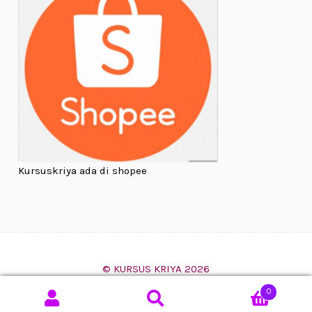
Kursuskriya ada di shopee
© KURSUS KRIYA 2026
Built with WooCommerce
.
0
Search
SEARCH