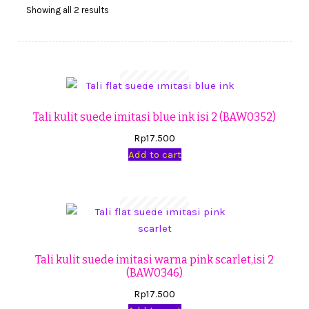
Cekresi
Showing all 2 results
Checkout
Konfirmasi Pembayaran
Produk
Tali kulit suede imitasi blue ink isi 2 (BAW0352)
Rp
17.500
Shop
Add to cart
Cara Order
Tentang Kami
Tutorial Step by Step
Tali kulit suede imitasi warna pink scarlet,isi 2
(BAW0346)
Rp
17.500