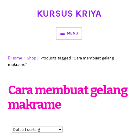
KURSUS KRIYA
Skip
Skip
to
to
navigation
content
MENU
Home
Home
Shop
Products tagged “Cara membuat gelang
Hasil Karya
makrame”
Workshop Membuat Bunga Dari Stocking
Cara membuat gelang
Kursus Kerajinan Tangan
makrame
My Account
Cart