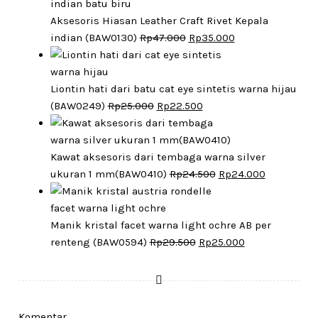
Aksesoris Hiasan Leather Craft Rivet Kepala
Original
Current
indian (BAW0130)
Rp
47.000
Rp
35.000
price
price
was:
is:
Rp47.000.
Rp35.000.
Liontin hati dari batu cat eye sintetis warna hijau
Original
Current
(BAW0249)
Rp
25.000
Rp
22.500
price
price
was:
is:
Rp25.000.
Rp22.500.
Kawat aksesoris dari tembaga warna silver
Original
Current
ukuran 1 mm(BAW0410)
Rp
24.500
Rp
24.000
price
price
was:
is:
Rp24.500.
Rp24.000.
Manik kristal facet warna light ochre AB per
Original
Current
renteng (BAW0594)
Rp
29.500
Rp
25.000
price
price
was:
is:
Rp29.500.
Rp25.000.
Komentar