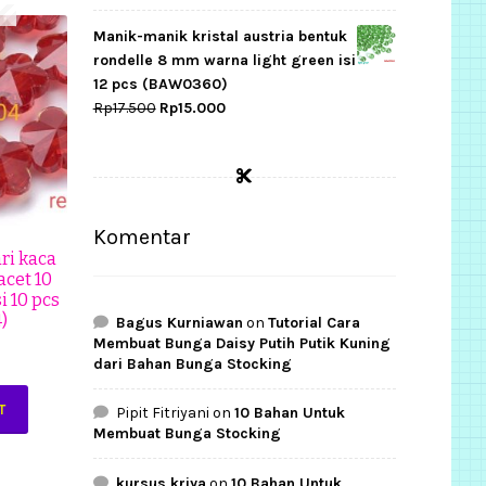
price
price
was:
is:
Manik-manik kristal austria bentuk
Rp50.500.
Rp40.500.
rondelle 8 mm warna light green isi
12 pcs (BAW0360)
Original
Current
Rp
17.500
Rp
15.000
price
price
was:
is:
Rp17.500.
Rp15.000.
Komentar
ri kaca
acet 10
i 10 pcs
)
Bagus Kurniawan
on
Tutorial Cara
Membuat Bunga Daisy Putih Putik Kuning
0
dari Bahan Bunga Stocking
T
Pipit Fitriyani
on
10 Bahan Untuk
Membuat Bunga Stocking
kursus kriya
on
10 Bahan Untuk