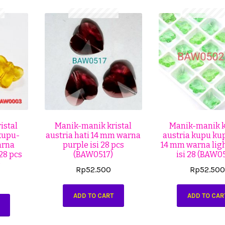
istal
Manik-manik kristal
Manik-manik k
kupu-
austria hati 14 mm warna
austria kupu kup
arna
purple isi 28 pcs
14 mm warna lig
28 pcs
(BAW0517)
isi 28 (BAW0
)
Rp
52.500
Rp
52.50
ADD TO CART
ADD TO CAR