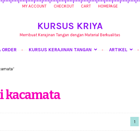
MY ACCOUNT
CHECKOUT
CART
HOMEPAGE
KURSUS KRIYA
Membuat Kerajinan Tangan dengan Material Berkualitas
A ORDER
KURSUS KERAJINAN TANGAN
ARTIKEL
ursus Kerajinan Tangan
My Account
Produk
Shop
Tentang Kami
T
acamata”
i kacamata
1