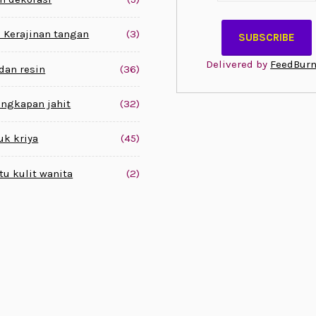
 Kerajinan tangan
(3)
Delivered by
FeedBurn
 dan resin
(36)
engkapan jahit
(32)
uk kriya
(45)
tu kulit wanita
(2)