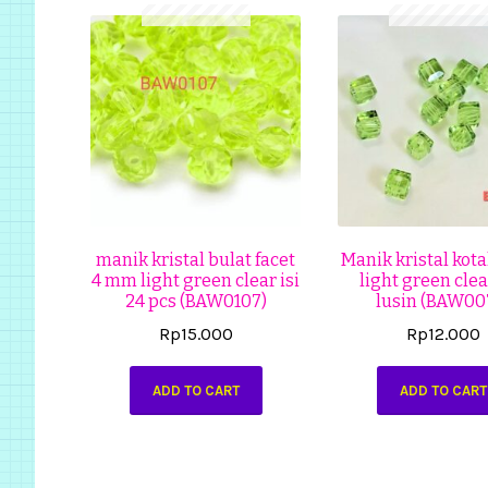
manik kristal bulat facet
Manik kristal kot
4 mm light green clear isi
light green clea
24 pcs (BAW0107)
lusin (BAW00
Rp
15.000
Rp
12.000
ADD TO CART
ADD TO CART