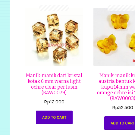
Manik-manik dari kristal
Manik-manik kr
kotak 6 mm warna light
austria bentuk 
ochre clear per lusin
kupu 14 mm w
(BAW0079)
orange ochre isi 
(BAW0003
Rp
12.000
Rp
52.500
ADD TO CART
ADD TO CART