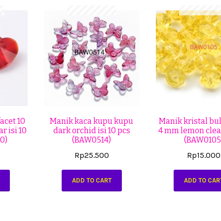
facet 10
Manik kaca kupu kupu
Manik kristal bul
r isi 10
dark orchid isi 10 pcs
4 mm lemon clea
0)
(BAW0514)
(BAW0105
Rp
25.500
Rp
15.000
ADD TO CART
ADD TO CAR