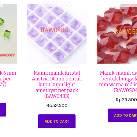
ak 6 mm
Manik manik Kristal
Manik-manik da
r per
Austria 14 mm bentuk
bentuk bunga f
77)
kupu kupu light
mm warna red is
amethyst per pack
(BAW0504
(BAW0483)
Rp
29.50
Rp
52.500
ADD TO CAR
ADD TO CART