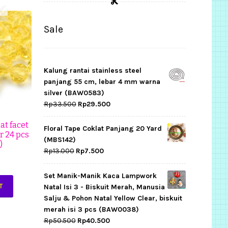
Sale
Kalung rantai stainless steel
panjang 55 cm, lebar 4 mm warna
silver (BAW0583)
Original
Current
Rp
33.500
Rp
29.500
price
price
at facet
was:
is:
Floral Tape Coklat Panjang 20 Yard
r 24 pcs
Rp33.500.
Rp29.500.
(MBS142)
)
Original
Current
Rp
13.000
Rp
7.500
price
price
was:
is:
Set Manik-Manik Kaca Lampwork
Rp13.000.
Rp7.500.
T
Natal Isi 3 - Biskuit Merah, Manusia
Salju & Pohon Natal Yellow Clear, biskuit
merah isi 3 pcs (BAW0038)
Original
Current
Rp
50.500
Rp
40.500