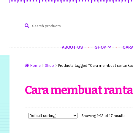
Search
SEARCH
for:
ABOUT US
SHOP
CAR
Home
Hasil Karya
K
Home
Shop
Products tagged “Cara membuat rantai k
Cara membuat ranta
Showing 1–12 of 17 results