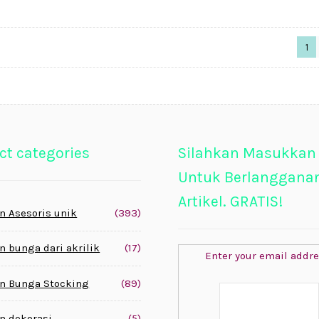
1
ct categories
Silahkan Masukkan
Untuk Berlanggana
Artikel. GRATIS!
n Asesoris unik
(393)
n bunga dari akrilik
(17)
Enter your email addre
n Bunga Stocking
(89)
n dekorasi
(5)