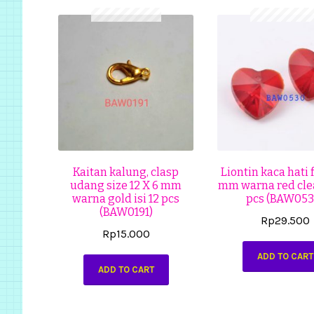
Kaitan kalung, clasp
Liontin kaca hati 
udang size 12 X 6 mm
mm warna red clea
warna gold isi 12 pcs
pcs (BAW053
(BAW0191)
Rp
29.500
Rp
15.000
ADD TO CART
ADD TO CART