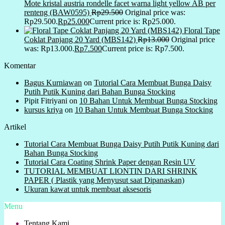
Mote kristal austria rondelle facet warna light yellow AB per
renteng (BAW0595)
Rp
29.500
Original price was:
Rp29.500.
Rp
25.000
Current price is: Rp25.000.
Floral Tape
Coklat Panjang 20 Yard (MBS142)
Rp
13.000
Original price
was: Rp13.000.
Rp
7.500
Current price is: Rp7.500.
Komentar
Bagus Kurniawan
on
Tutorial Cara Membuat Bunga Daisy
Putih Putik Kuning dari Bahan Bunga Stocking
Pipit Fitriyani
on
10 Bahan Untuk Membuat Bunga Stocking
kursus kriya
on
10 Bahan Untuk Membuat Bunga Stocking
Artikel
Tutorial Cara Membuat Bunga Daisy Putih Putik Kuning dari
Bahan Bunga Stocking
Tutorial Cara Coating Shrink Paper dengan Resin UV
TUTORIAL MEMBUAT LIONTIN DARI SHRINK
PAPER ( Plastik yang Menyusut saat Dipanaskan)
Ukuran kawat untuk membuat aksesoris
Menu
Tentang Kami