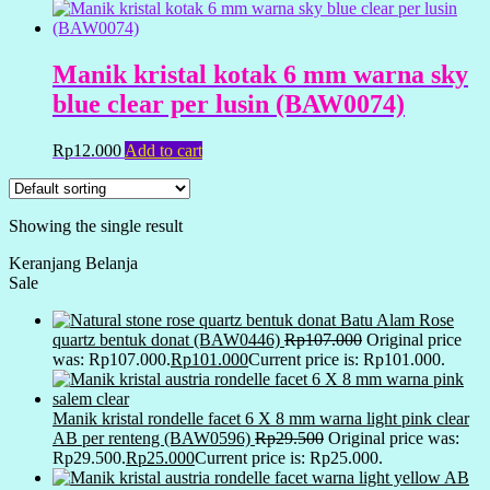
Manik kristal kotak 6 mm warna sky
blue clear per lusin (BAW0074)
Rp
12.000
Add to cart
Showing the single result
Keranjang Belanja
Sale
Batu Alam Rose
quartz bentuk donat (BAW0446)
Rp
107.000
Original price
was: Rp107.000.
Rp
101.000
Current price is: Rp101.000.
Manik kristal rondelle facet 6 X 8 mm warna light pink clear
AB per renteng (BAW0596)
Rp
29.500
Original price was:
Rp29.500.
Rp
25.000
Current price is: Rp25.000.