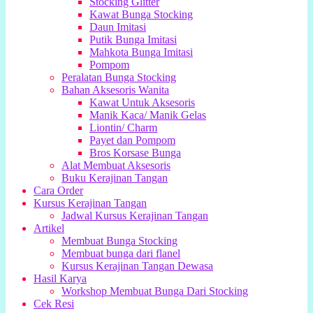
Stocking Glitter
Kawat Bunga Stocking
Daun Imitasi
Putik Bunga Imitasi
Mahkota Bunga Imitasi
Pompom
Peralatan Bunga Stocking
Bahan Aksesoris Wanita
Kawat Untuk Aksesoris
Manik Kaca/ Manik Gelas
Liontin/ Charm
Payet dan Pompom
Bros Korsase Bunga
Alat Membuat Aksesoris
Buku Kerajinan Tangan
Cara Order
Kursus Kerajinan Tangan
Jadwal Kursus Kerajinan Tangan
Artikel
Membuat Bunga Stocking
Membuat bunga dari flanel
Kursus Kerajinan Tangan Dewasa
Hasil Karya
Workshop Membuat Bunga Dari Stocking
Cek Resi