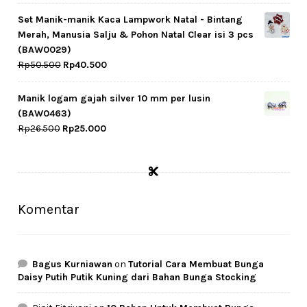
price
price
was:
is:
Set Manik-manik Kaca Lampwork Natal - Bintang
Rp13.000.
Rp7.500.
Merah, Manusia Salju & Pohon Natal Clear isi 3 pcs
(BAW0029)
Original
Current
Rp
50.500
Rp
40.500
price
price
was:
is:
Manik logam gajah silver 10 mm per lusin
Rp50.500.
Rp40.500.
(BAW0463)
Original
Current
Rp
26.500
Rp
25.000
price
price
was:
is:
Rp26.500.
Rp25.000.
Komentar
Bagus Kurniawan
on
Tutorial Cara Membuat Bunga
Daisy Putih Putik Kuning dari Bahan Bunga Stocking