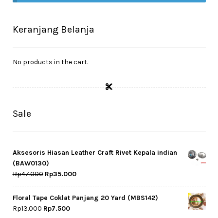
Cekresi
Checkout
Keranjang Belanja
Konfirmasi Pembayaran
No products in the cart.
Produk
Shop
Sale
Cara Order
Tentang Kami
Aksesoris Hiasan Leather Craft Rivet Kepala indian
(BAW0130)
Original
Current
Rp
47.000
Rp
35.000
Tutorial Step by Step
price
price
was:
is:
Floral Tape Coklat Panjang 20 Yard (MBS142)
Rp47.000.
Rp35.000.
Original
Current
Rp
13.000
Rp
7.500