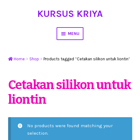
KURSUS KRIYA
Skip
Skip
to
to
navigation
content
MENU
Home
Home
Shop
Products tagged “Cetakan silikon untuk liontin”
Hasil Karya
Workshop Membuat Bunga Dari Stocking
Cetakan silikon untuk
liontin
Kursus Kerajinan Tangan
My Account
No products were found matching your
Cart
selection.