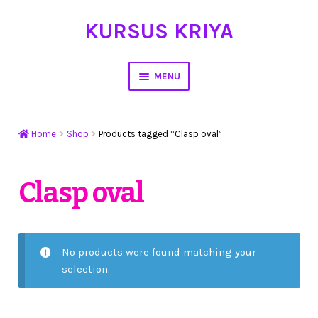
KURSUS KRIYA
Skip
Skip
to
to
navigation
content
MENU
Home
Home
Shop
Products tagged “Clasp oval”
Hasil Karya
Workshop Membuat Bunga Dari Stocking
Clasp oval
Kursus Kerajinan Tangan
My Account
No products were found matching your
selection.
Cart