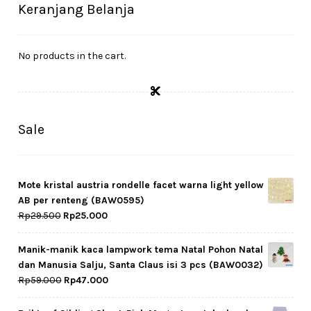
Cekresi
Keranjang Belanja
Checkout
No products in the cart.
Konfirmasi Pembayaran
Produk
Sale
Shop
Cara Order
Mote kristal austria rondelle facet warna light yellow
AB per renteng (BAW0595)
Tentang Kami
Original
Current
Rp
29.500
Rp
25.000
price
price
was:
is:
Tutorial Step by Step
Manik-manik kaca lampwork tema Natal Pohon Natal
Rp29.500.
Rp25.000.
dan Manusia Salju, Santa Claus isi 3 pcs (BAW0032)
Original
Current
Rp
59.000
Rp
47.000
price
price
was:
is: