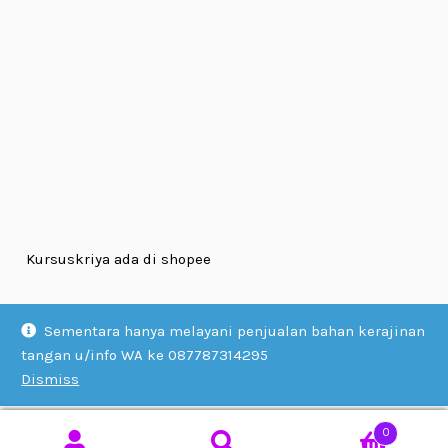
Kursuskriya ada di shopee
Sementara hanya melayani penjualan bahan kerajinan
tangan u/info WA ke 087787314295
Dismiss
© KURSUS KRIYA 2026
Built with WooCommerce
.
0