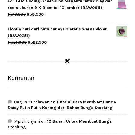
Foil Leaf Gilding Sheet-Pink Magenta untuk clay dan
Rp59.000.
Rp47.000.
resin ukuran 9 X 9 cm isi 10 lembar (BAW0611)
Original
Current
Rp
10.000
Rp
8.500
price
price
was:
is:
Liontin hati dari batu cat eye sintetis warna violet
Rp10.000.
Rp8.500.
(BAW0251)
Original
Current
Rp
25.000
Rp
22.500
price
price
was:
is:
Rp25.000.
Rp22.500.
Komentar
Bagus Kurniawan
on
Tutorial Cara Membuat Bunga
Daisy Putih Putik Kuning dari Bahan Bunga Stocking
Pipit Fitriyani
on
10 Bahan Untuk Membuat Bunga
Stocking