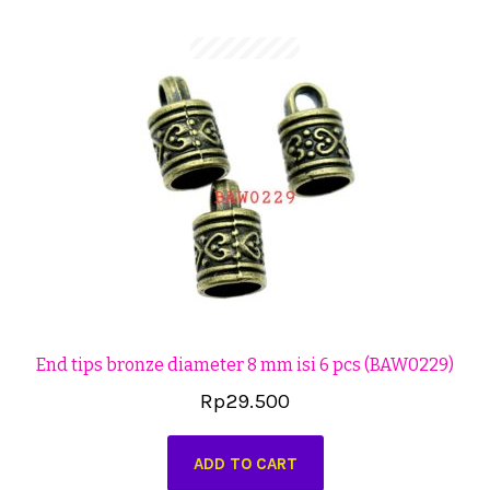
Cekresi
Checkout
Konfirmasi Pembayaran
Produk
Shop
Cara Order
Tentang Kami
End tips bronze diameter 8 mm isi 6 pcs (BAW0229)
Tutorial Step by Step
Rp
29.500
ADD TO CART