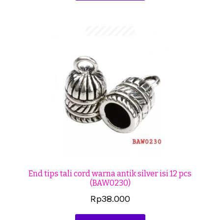
End tips tali cord warna antik silver isi 12 pcs
(BAW0230)
Rp
38.000