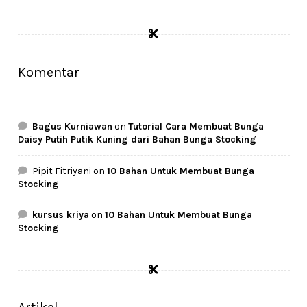
price
price
was:
is:
Rp39.000.
Rp29.500.
Komentar
Bagus Kurniawan
on
Tutorial Cara Membuat Bunga
Daisy Putih Putik Kuning dari Bahan Bunga Stocking
Pipit Fitriyani
on
10 Bahan Untuk Membuat Bunga
Stocking
kursus kriya
on
10 Bahan Untuk Membuat Bunga
Stocking