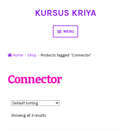
KURSUS KRIYA
Skip
Skip
to
to
navigation
content
MENU
Home
Home
Shop
Products tagged “Connector”
Hasil Karya
Workshop Membuat Bunga Dari Stocking
Connector
Kursus Kerajinan Tangan
My Account
Showing all 3 results
Cart