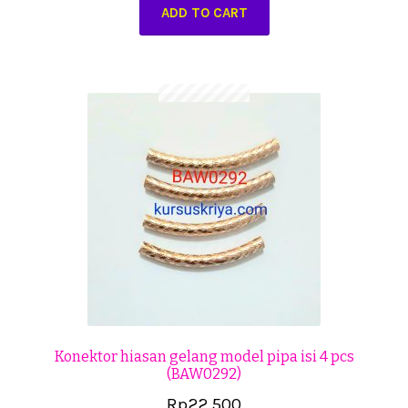
ADD TO CART
Konektor hiasan gelang model pipa isi 4 pcs
(BAW0292)
Rp
22.500