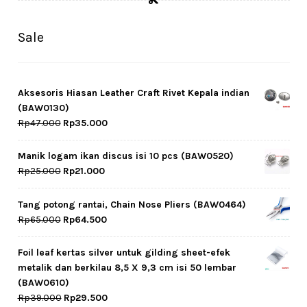
Sale
Aksesoris Hiasan Leather Craft Rivet Kepala indian
(BAW0130)
Original
Current
Rp
47.000
Rp
35.000
price
price
was:
is:
Manik logam ikan discus isi 10 pcs (BAW0520)
Rp47.000.
Rp35.000.
Original
Current
Rp
25.000
Rp
21.000
price
price
was:
is:
Tang potong rantai, Chain Nose Pliers (BAW0464)
Rp25.000.
Rp21.000.
Original
Current
Rp
65.000
Rp
64.500
price
price
was:
is:
Foil leaf kertas silver untuk gilding sheet-efek
Rp65.000.
Rp64.500.
metalik dan berkilau 8,5 X 9,3 cm isi 50 lembar
(BAW0610)
Original
Current
Rp
39.000
Rp
29.500