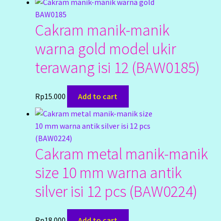
Tutorial Step by Step
Cakram manik-manik
warna gold model ukir
terawang isi 12 (BAW0185)
Rp
15.000
Add to cart
Cakram metal manik-manik
size 10 mm warna antik
silver isi 12 pcs (BAW0224)
Rp
18.000
Add to cart