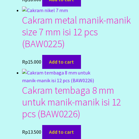
Cakram metal manik-manik
size 7 mm isi 12 pcs
(BAW0225)
Rp
15.000
Add to cart
Cakram tembaga 8 mm
untuk manik-manik isi 12
pcs (BAW0226)
Rp
13.500
Add to cart