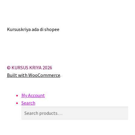
Kursuskriya ada di shopee
© KURSUS KRIYA 2026
Built with WooCommerce
.
My Account
Search
Search
Search
for: