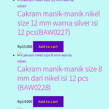
My Account
Cakram manik-manik nikel
Cart
size 12 mm warna silver isi
Cekresi
12 pcs(BAW0227)
Checkout
Rp
15.000
Add to cart
Konfirmasi Pembayaran
Produk
Cakram manik-manik size 8
mm dari nikel isi 12 pcs
Shop
(BAW0228)
Cara Order
Rp
14.000
Add to cart
Tentang Kami