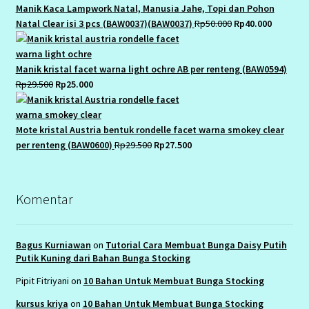
Rp25.000.
Rp22.500.
Manik Kaca Lampwork Natal, Manusia Jahe, Topi dan Pohon
Original
Current
Natal Clear isi 3 pcs (BAW0037)(BAW0037)
Rp
50.000
Rp
40.000
price
price
was:
is:
Rp50.000.
Rp40.000
Manik kristal facet warna light ochre AB per renteng (BAW0594)
Original
Current
Rp
29.500
Rp
25.000
price
price
was:
is:
Rp29.500.
Rp25.000.
Mote kristal Austria bentuk rondelle facet warna smokey clear
Original
Current
per renteng (BAW0600)
Rp
29.500
Rp
27.500
price
price
was:
is:
Rp29.500.
Rp27.500.
Komentar
Bagus Kurniawan
on
Tutorial Cara Membuat Bunga Daisy Putih
Putik Kuning dari Bahan Bunga Stocking
Pipit Fitriyani
on
10 Bahan Untuk Membuat Bunga Stocking
kursus kriya
on
10 Bahan Untuk Membuat Bunga Stocking