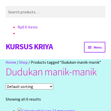
Search
Search
for:
Rp
0
0 items
KURSUS KRIYA
Skip
Skip
Menu
to
to
navigation
content
Home
Home
/
Shop
/
Products tagged “Dudukan manik-manik”
Dudukan manik-manik
Hasil Karya
Workshop Membuat Bunga Dari Stocking
Kursus Kerajinan Tangan
Showing all 6 results