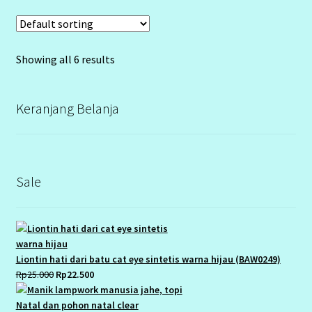
Showing all 6 results
Keranjang Belanja
Sale
Liontin hati dari batu cat eye sintetis warna hijau (BAW0249)
Original
Current
Rp
25.000
Rp
22.500
price
price
was:
is: