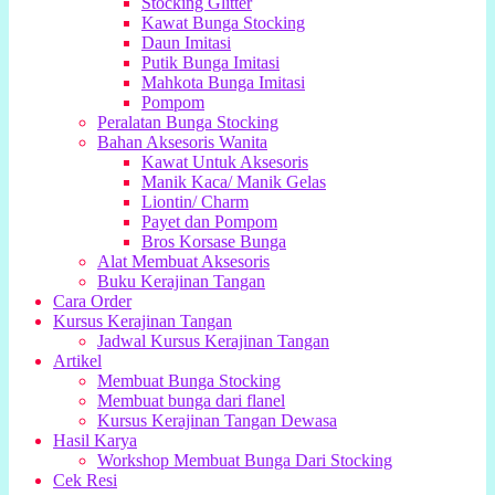
Stocking Glitter
Kawat Bunga Stocking
Daun Imitasi
Putik Bunga Imitasi
Mahkota Bunga Imitasi
Pompom
Peralatan Bunga Stocking
Bahan Aksesoris Wanita
Kawat Untuk Aksesoris
Manik Kaca/ Manik Gelas
Liontin/ Charm
Payet dan Pompom
Bros Korsase Bunga
Alat Membuat Aksesoris
Buku Kerajinan Tangan
Cara Order
Kursus Kerajinan Tangan
Jadwal Kursus Kerajinan Tangan
Artikel
Membuat Bunga Stocking
Membuat bunga dari flanel
Kursus Kerajinan Tangan Dewasa
Hasil Karya
Workshop Membuat Bunga Dari Stocking
Cek Resi