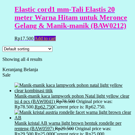
Elastic cord1 mm-Tali Elastis 20
meter Warna Hitam untuk Meronce
Gelang & Manik-manik (BAW0212)
Rp
17.500
Add to cart
Showing all 4 results
Keranjang Belanja
Sale
Manik-manik kaca lampwork pohon Natal light yellow clear
isi 4 pcs (BAW0041)
Rp
78.500
Original price was:
Rp78.500.
Rp
62.750
Current price is: Rp62.750.
Manik kristal AB warna light brown bentuk rondelle per
renteng (BAW0597)
Rp
29.500
Original price was:
Rp29.500.
Rp
25.000
Current price is: Rp25.000.