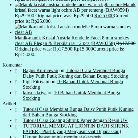
Manik
kristal facet warna light ochre AB per renteng (BAW0594)
Rp
29.500
Original price was: Rp29.500.
Rp
25.000
Current
price is: Rp25.000.
Manik-manik Kristal Austria Rondelle Facet 8 mm smokey
clear AB-Elegan & Berkilau isi 12 pcs (BAW0358)
Rp
17.500
Original price was: Rp17.500.
Rp
15.000
Current price is:
Rp15.000.
Komentar
Bagus Kurniawan
on
Tutorial Cara Membuat Bunga
Daisy Putih Putik Kuning dari Bahan Bunga Stocking
Pipit Fitriyani
on
10 Bahan Untuk Membuat Bunga
Stocking
kursus kriya
on
10 Bahan Untuk Membuat Bunga
Stocking
Artikel
Tutorial Cara Membuat Bunga Daisy Putih Putik Kuning
dari Bahan Bunga Stocking
Tutorial Cara Coating Shrink Paper dengan Resin UV
TUTORIAL MEMBUAT LIONTIN DARI SHRINK
PAPER ( Plastik yang Menyusut saat Dipanaskan)
Ukuran kawat untuk membuat aksesoris