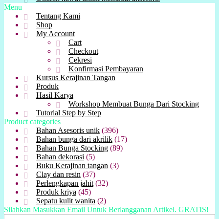
Menu
Tentang Kami
Shop
My Account
Cart
Checkout
Cekresi
Konfirmasi Pembayaran
Kursus Kerajinan Tangan
Produk
Hasil Karya
Workshop Membuat Bunga Dari Stocking
Tutorial Step by Step
Product categories
Bahan Asesoris unik
(396)
Bahan bunga dari akrilik
(17)
Bahan Bunga Stocking
(89)
Bahan dekorasi
(5)
Buku Kerajinan tangan
(3)
Clay dan resin
(37)
Perlengkapan jahit
(32)
Produk kriya
(45)
Sepatu kulit wanita
(2)
Silahkan Masukkan Email Untuk Berlangganan Artikel. GRATIS!