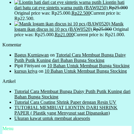
Liontin hati
dari batu cat eye sintetis warna putih (BAW0250)
Rp
25.000
Original price was: Rp25.000.
Rp
22.500
Current price is:
Rp22.500.
Manik
logam ikan discus isi 10 pcs (BAW0520)
Rp
25.000
Original
price was: Rp25.000.
Rp
21.000
Current price is: Rp21.000.
Komentar
Bagus Kurniawan
on
Tutorial Cara Membuat Bunga Daisy
Putih Putik Kuning dari Bahan Bunga Stocking
Pipit Fitriyani
on
10 Bahan Untuk Membuat Bunga Stocking
kursus kriya
on
10 Bahan Untuk Membuat Bunga Stocking
Artikel
Tutorial Cara Membuat Bunga Daisy Putih Putik Kuning dari
Bahan Bunga Stocking
Tutorial Cara Coating Shrink Paper dengan Resin UV
TUTORIAL MEMBUAT LIONTIN DARI SHRINK
PAPER ( Plastik yang Menyusut saat Dipanaskan)
Ukuran kawat untuk membuat aksesoris
Menu