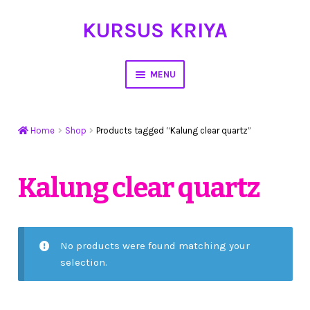
KURSUS KRIYA
Skip
Skip
to
to
navigation
content
MENU
Home
Home
Shop
Products tagged “Kalung clear quartz”
Hasil Karya
Workshop Membuat Bunga Dari Stocking
Kalung clear quartz
Kursus Kerajinan Tangan
My Account
No products were found matching your
selection.
Cart