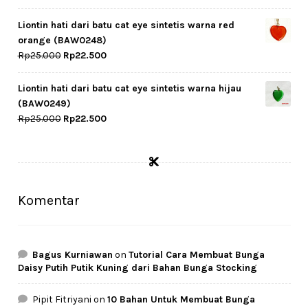
price
price
was:
is:
Liontin hati dari batu cat eye sintetis warna red
Rp29.500.
Rp25.000.
orange (BAW0248)
Original
Current
Rp
25.000
Rp
22.500
price
price
was:
is:
Liontin hati dari batu cat eye sintetis warna hijau
Rp25.000.
Rp22.500.
(BAW0249)
Original
Current
Rp
25.000
Rp
22.500
price
price
was:
is:
Rp25.000.
Rp22.500.
Komentar
Bagus Kurniawan
on
Tutorial Cara Membuat Bunga
Daisy Putih Putik Kuning dari Bahan Bunga Stocking
Pipit Fitriyani
on
10 Bahan Untuk Membuat Bunga