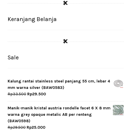
Cekresi
Checkout
Keranjang Belanja
Konfirmasi Pembayaran
Produk
Sale
Shop
Cara Order
Kalung rantai stainless steel panjang 55 cm, lebar 4
mm warna silver (BAW0583)
Tentang Kami
Original
Current
Rp
33.500
Rp
29.500
price
price
Tutorial Step by Step
was:
is:
Manik-manik kristal austria rondelle facet 6 X 8 mm
Rp33.500.
Rp29.500.
warna grey opaque metalic AB per renteng
(BAW0598)
Original
Current
Rp
29.500
Rp
25.000