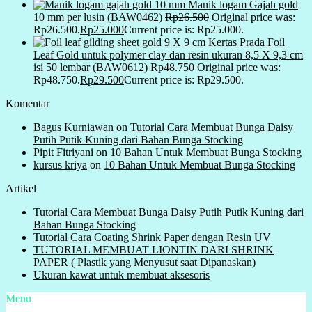
Manik logam Gajah gold
10 mm per lusin (BAW0462)
Rp
26.500
Original price was:
Rp26.500.
Rp
25.000
Current price is: Rp25.000.
Kertas Prada Foil
Leaf Gold untuk polymer clay dan resin ukuran 8,5 X 9,3 cm
isi 50 lembar (BAW0612)
Rp
48.750
Original price was:
Rp48.750.
Rp
29.500
Current price is: Rp29.500.
Komentar
Bagus Kurniawan
on
Tutorial Cara Membuat Bunga Daisy
Putih Putik Kuning dari Bahan Bunga Stocking
Pipit Fitriyani
on
10 Bahan Untuk Membuat Bunga Stocking
kursus kriya
on
10 Bahan Untuk Membuat Bunga Stocking
Artikel
Tutorial Cara Membuat Bunga Daisy Putih Putik Kuning dari
Bahan Bunga Stocking
Tutorial Cara Coating Shrink Paper dengan Resin UV
TUTORIAL MEMBUAT LIONTIN DARI SHRINK
PAPER ( Plastik yang Menyusut saat Dipanaskan)
Ukuran kawat untuk membuat aksesoris
Menu