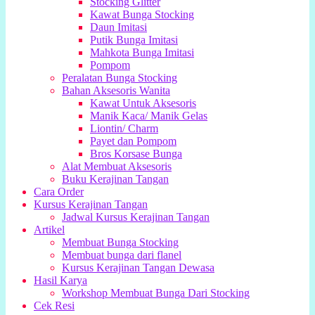
Stocking Glitter
Kawat Bunga Stocking
Daun Imitasi
Putik Bunga Imitasi
Mahkota Bunga Imitasi
Pompom
Peralatan Bunga Stocking
Bahan Aksesoris Wanita
Kawat Untuk Aksesoris
Manik Kaca/ Manik Gelas
Liontin/ Charm
Payet dan Pompom
Bros Korsase Bunga
Alat Membuat Aksesoris
Buku Kerajinan Tangan
Cara Order
Kursus Kerajinan Tangan
Jadwal Kursus Kerajinan Tangan
Artikel
Membuat Bunga Stocking
Membuat bunga dari flanel
Kursus Kerajinan Tangan Dewasa
Hasil Karya
Workshop Membuat Bunga Dari Stocking
Cek Resi