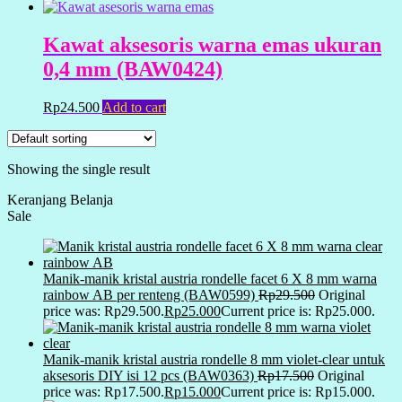
Kawat aksesoris warna emas ukuran
0,4 mm (BAW0424)
Rp
24.500
Add to cart
Showing the single result
Keranjang Belanja
Sale
Manik-manik kristal austria rondelle facet 6 X 8 mm warna
rainbow AB per renteng (BAW0599)
Rp
29.500
Original
price was: Rp29.500.
Rp
25.000
Current price is: Rp25.000.
Manik-manik kristal austria rondelle 8 mm violet-clear untuk
aksesoris DIY isi 12 pcs (BAW0363)
Rp
17.500
Original
price was: Rp17.500.
Rp
15.000
Current price is: Rp15.000.