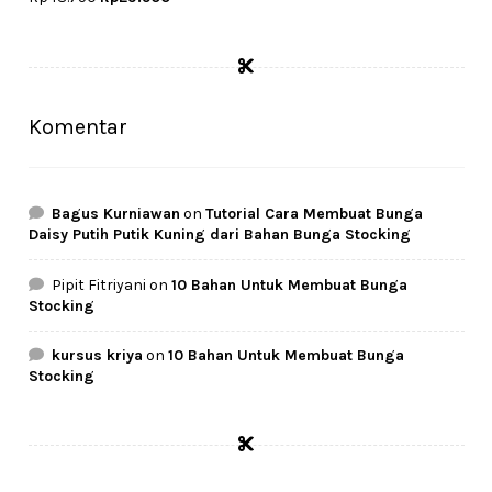
price
price
was:
is:
Rp48.750.
Rp29.500.
Komentar
Bagus Kurniawan
on
Tutorial Cara Membuat Bunga
Daisy Putih Putik Kuning dari Bahan Bunga Stocking
Pipit Fitriyani
on
10 Bahan Untuk Membuat Bunga
Stocking
kursus kriya
on
10 Bahan Untuk Membuat Bunga
Stocking