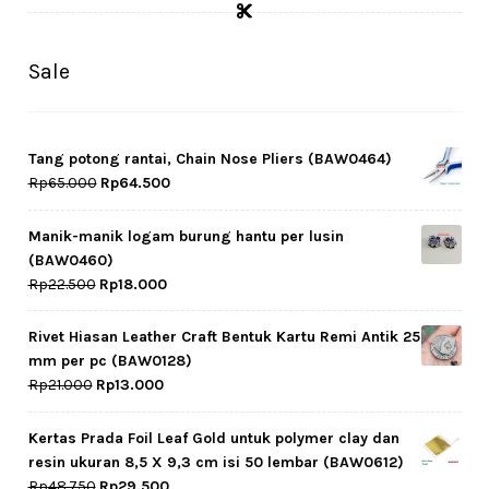
Sale
Tang potong rantai, Chain Nose Pliers (BAW0464)
Original
Current
Rp
65.000
Rp
64.500
price
price
was:
is:
Manik-manik logam burung hantu per lusin
Rp65.000.
Rp64.500.
(BAW0460)
Original
Current
Rp
22.500
Rp
18.000
price
price
was:
is:
Rivet Hiasan Leather Craft Bentuk Kartu Remi Antik 25
Rp22.500.
Rp18.000.
mm per pc (BAW0128)
Original
Current
Rp
21.000
Rp
13.000
price
price
was:
is:
Kertas Prada Foil Leaf Gold untuk polymer clay dan
Rp21.000.
Rp13.000.
resin ukuran 8,5 X 9,3 cm isi 50 lembar (BAW0612)
Original
Current
Rp
48.750
Rp
29.500