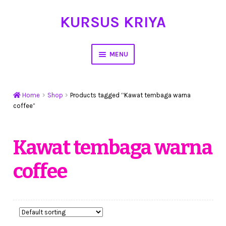
KURSUS KRIYA
Skip
Skip
to
to
navigation
content
MENU
Home
Home
Shop
Products tagged “Kawat tembaga warna
Hasil Karya
coffee”
Workshop Membuat Bunga Dari Stocking
Kawat tembaga warna
Kursus Kerajinan Tangan
coffee
My Account
Cart