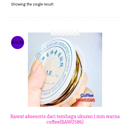
Cekresi
Showing the single result
Checkout
Konfirmasi Pembayaran
SALE!
Produk
Shop
Cara Order
Tentang Kami
Tutorial Step by Step
Kawat aksesoris dari tembaga ukuran 1 mm warna
coffee(BAW0586)