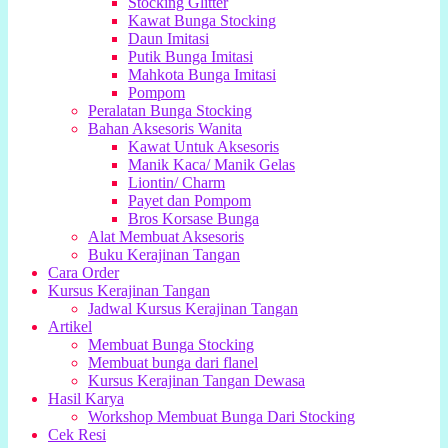
Stocking Glitter
Kawat Bunga Stocking
Daun Imitasi
Putik Bunga Imitasi
Mahkota Bunga Imitasi
Pompom
Peralatan Bunga Stocking
Bahan Aksesoris Wanita
Kawat Untuk Aksesoris
Manik Kaca/ Manik Gelas
Liontin/ Charm
Payet dan Pompom
Bros Korsase Bunga
Alat Membuat Aksesoris
Buku Kerajinan Tangan
Cara Order
Kursus Kerajinan Tangan
Jadwal Kursus Kerajinan Tangan
Artikel
Membuat Bunga Stocking
Membuat bunga dari flanel
Kursus Kerajinan Tangan Dewasa
Hasil Karya
Workshop Membuat Bunga Dari Stocking
Cek Resi