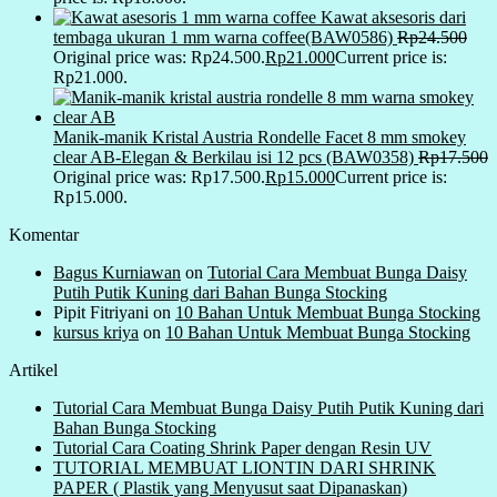
Kawat aksesoris dari
tembaga ukuran 1 mm warna coffee(BAW0586)
Rp
24.500
Original price was: Rp24.500.
Rp
21.000
Current price is:
Rp21.000.
Manik-manik Kristal Austria Rondelle Facet 8 mm smokey
clear AB-Elegan & Berkilau isi 12 pcs (BAW0358)
Rp
17.500
Original price was: Rp17.500.
Rp
15.000
Current price is:
Rp15.000.
Komentar
Bagus Kurniawan
on
Tutorial Cara Membuat Bunga Daisy
Putih Putik Kuning dari Bahan Bunga Stocking
Pipit Fitriyani
on
10 Bahan Untuk Membuat Bunga Stocking
kursus kriya
on
10 Bahan Untuk Membuat Bunga Stocking
Artikel
Tutorial Cara Membuat Bunga Daisy Putih Putik Kuning dari
Bahan Bunga Stocking
Tutorial Cara Coating Shrink Paper dengan Resin UV
TUTORIAL MEMBUAT LIONTIN DARI SHRINK
PAPER ( Plastik yang Menyusut saat Dipanaskan)