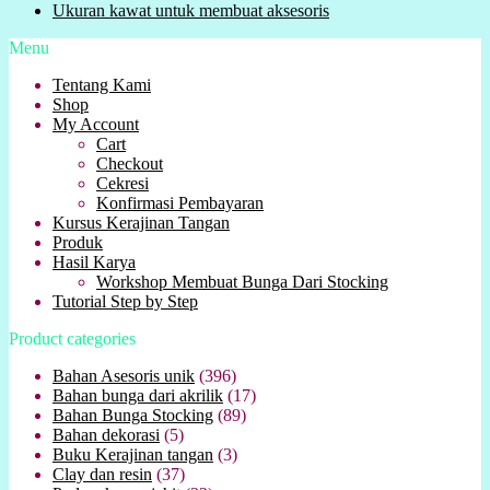
Ukuran kawat untuk membuat aksesoris
Menu
Tentang Kami
Shop
My Account
Cart
Checkout
Cekresi
Konfirmasi Pembayaran
Kursus Kerajinan Tangan
Produk
Hasil Karya
Workshop Membuat Bunga Dari Stocking
Tutorial Step by Step
Product categories
Bahan Asesoris unik
(396)
Bahan bunga dari akrilik
(17)
Bahan Bunga Stocking
(89)
Bahan dekorasi
(5)
Buku Kerajinan tangan
(3)
Clay dan resin
(37)