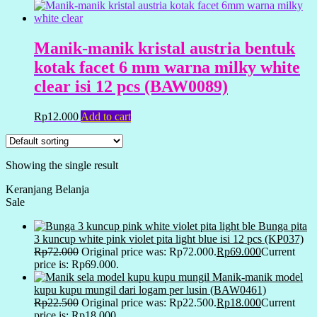
Manik-manik kristal austria bentuk
kotak facet 6 mm warna milky white
clear isi 12 pcs (BAW0089)
Rp
12.000
Add to cart
Showing the single result
Keranjang Belanja
Sale
Bunga pita
3 kuncup white pink violet pita light blue isi 12 pcs (KP037)
Rp
72.000
Original price was: Rp72.000.
Rp
69.000
Current
price is: Rp69.000.
Manik-manik model
kupu kupu mungil dari logam per lusin (BAW0461)
Rp
22.500
Original price was: Rp22.500.
Rp
18.000
Current
price is: Rp18.000.