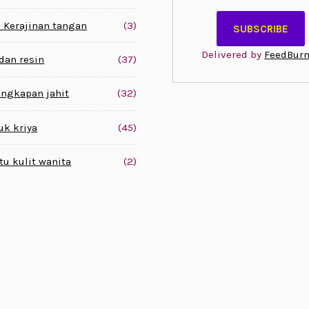
 Kerajinan tangan
(3)
Delivered by
FeedBurn
 dan resin
(37)
engkapan jahit
(32)
uk kriya
(45)
tu kulit wanita
(2)