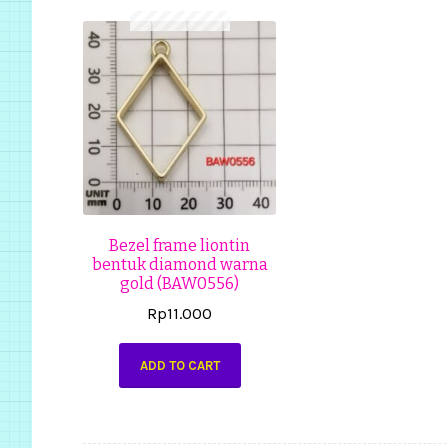
Bezel frame liontin
bentuk diamond warna
gold (BAW0556)
Rp
11.000
ADD TO CART