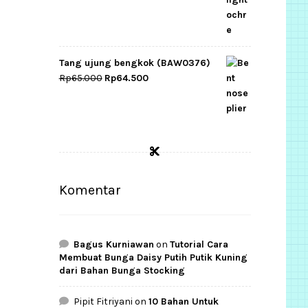
Tang ujung bengkok (BAW0376)
Original
Current
Rp
65.000
Rp
64.500
price
price
was:
is:
Rp65.000.
Rp64.500.
Komentar
Bagus Kurniawan
on
Tutorial Cara
Membuat Bunga Daisy Putih Putik Kuning
dari Bahan Bunga Stocking
Pipit Fitriyani
on
10 Bahan Untuk