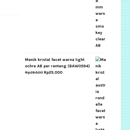
Manik kristal facet warna light
ochre AB per renteng (BAW0594)
Original
Current
Rp
29.500
Rp
25.000
price
price
was:
is:
Rp29.500.
Rp25.000.