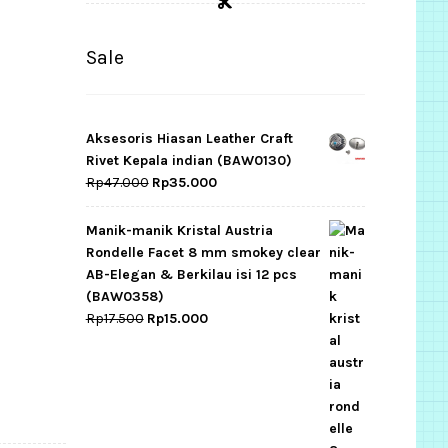
Sale
Aksesoris Hiasan Leather Craft
Rivet Kepala indian (BAW0130)
Original
Current
Rp
47.000
Rp
35.000
price
price
was:
is:
Manik-manik Kristal Austria
Rp47.000.
Rp35.000.
Rondelle Facet 8 mm smokey clear
AB-Elegan & Berkilau isi 12 pcs
(BAW0358)
Original
Current
Rp
17.500
Rp
15.000
price
price
was:
is:
Rp17.500.
Rp15.000.