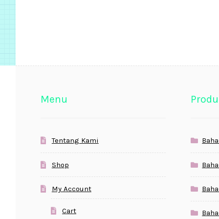
Menu
Produ
Tentang Kami
Baha
Shop
Baha
My Account
Baha
Cart
Baha