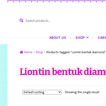
Search
SEARCH
for:
ABOUT US
SHOP
CAR
Home
Hasil Karya
K
Home
Shop
Products tagged “Liontin bentuk diamond”
Liontin bentuk dia
Showing the single result