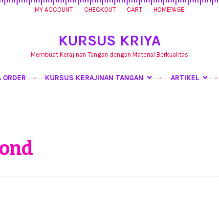
MY ACCOUNT
CHECKOUT
CART
HOMEPAGE
KURSUS KRIYA
Membuat Kerajinan Tangan dengan Material Berkualitas
A ORDER
KURSUS KERAJINAN TANGAN
ARTIKEL
ursus Kerajinan Tangan
My Account
Produk
Shop
Tentang Kami
T
mond