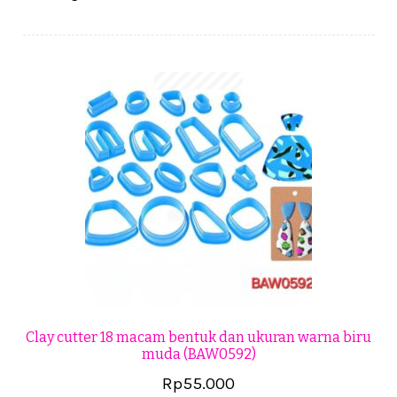
Cekresi
Checkout
Konfirmasi Pembayaran
Produk
Shop
Cara Order
Tentang Kami
Tutorial Step by Step
Clay cutter 18 macam bentuk dan ukuran warna biru
muda (BAW0592)
Rp
55.000