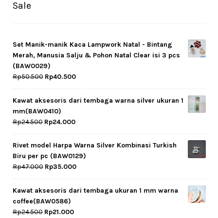
Sale
Set Manik-manik Kaca Lampwork Natal - Bintang
Merah, Manusia Salju & Pohon Natal Clear isi 3 pcs
(BAW0029)
Original
Current
Rp
50.500
Rp
40.500
price
price
was:
is:
Kawat aksesoris dari tembaga warna silver ukuran 1
Rp50.500.
Rp40.500.
mm(BAW0410)
Original
Current
Rp
24.500
Rp
24.000
price
price
was:
is:
Rivet model Harpa Warna Silver Kombinasi Turkish
Rp24.500.
Rp24.000.
Biru per pc (BAW0129)
Original
Current
Rp
47.000
Rp
35.000
price
price
was:
is:
Kawat aksesoris dari tembaga ukuran 1 mm warna
Rp47.000.
Rp35.000.
coffee(BAW0586)
Original
Current
Rp
24.500
Rp
21.000