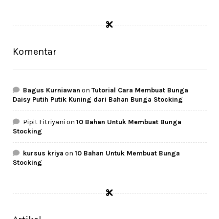
price
price
was:
is:
Rp24.500.
Rp21.000.
Komentar
Bagus Kurniawan
on
Tutorial Cara Membuat Bunga
Daisy Putih Putik Kuning dari Bahan Bunga Stocking
Pipit Fitriyani
on
10 Bahan Untuk Membuat Bunga
Stocking
kursus kriya
on
10 Bahan Untuk Membuat Bunga
Stocking