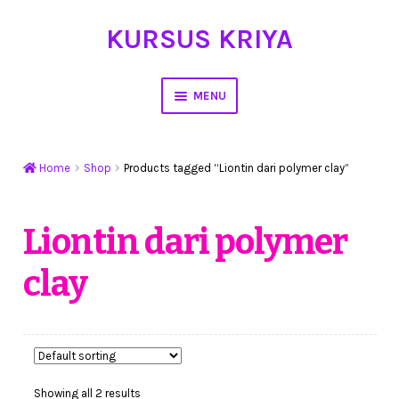
KURSUS KRIYA
Skip
Skip
to
to
navigation
content
MENU
Home
Home
Shop
Products tagged “Liontin dari polymer clay”
Hasil Karya
Workshop Membuat Bunga Dari Stocking
Liontin dari polymer
clay
Kursus Kerajinan Tangan
My Account
Cart
Showing all 2 results