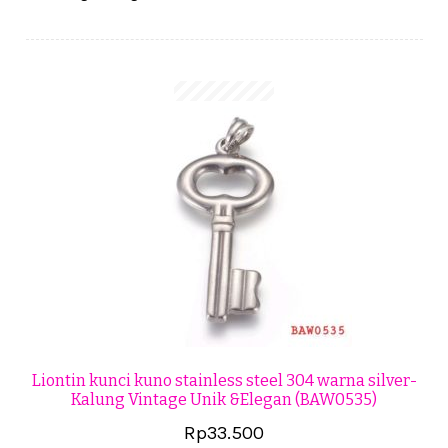
Cekresi
Checkout
Konfirmasi Pembayaran
Produk
Shop
Cara Order
Tentang Kami
Tutorial Step by Step
Liontin kunci kuno stainless steel 304 warna silver-
Kalung Vintage Unik &Elegan (BAW0535)
Rp
33.500