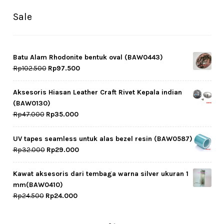
Sale
Batu Alam Rhodonite bentuk oval (BAW0443)
Original
Current
Rp
102.500
Rp
97.500
price
price
was:
is:
Aksesoris Hiasan Leather Craft Rivet Kepala indian
Rp102.500.
Rp97.500.
(BAW0130)
Original
Current
Rp
47.000
Rp
35.000
price
price
was:
is:
UV tapes seamless untuk alas bezel resin (BAW0587)
Rp47.000.
Rp35.000.
Original
Current
Rp
32.000
Rp
29.000
price
price
was:
is:
Kawat aksesoris dari tembaga warna silver ukuran 1
Rp32.000.
Rp29.000.
mm(BAW0410)
Original
Current
Rp
24.500
Rp
24.000
price
price
was:
is: