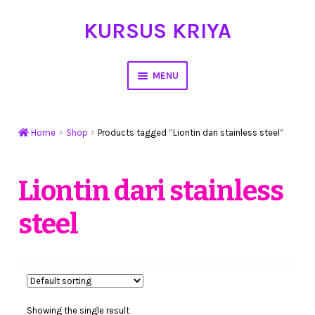
KURSUS KRIYA
Skip
Skip
to
to
navigation
content
MENU
Home
Home
Shop
Products tagged “Liontin dari stainless steel”
Hasil Karya
Workshop Membuat Bunga Dari Stocking
Liontin dari stainless
steel
Kursus Kerajinan Tangan
My Account
Cart
Showing the single result