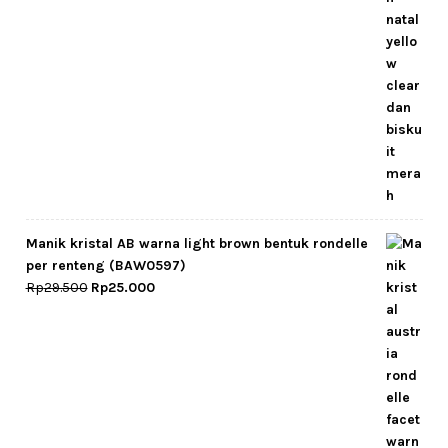
Manik kristal AB warna light brown bentuk rondelle
per renteng (BAW0597)
Original
Current
Rp
29.500
Rp
25.000
price
price
was:
is:
Rp29.500.
Rp25.000.