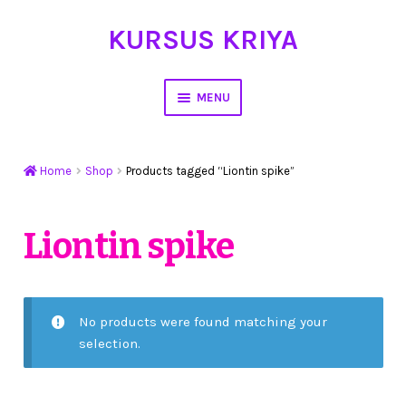
KURSUS KRIYA
Skip
Skip
to
to
navigation
content
MENU
Home
Home
Shop
Products tagged “Liontin spike”
Hasil Karya
Workshop Membuat Bunga Dari Stocking
Liontin spike
Kursus Kerajinan Tangan
My Account
No products were found matching your
selection.
Cart