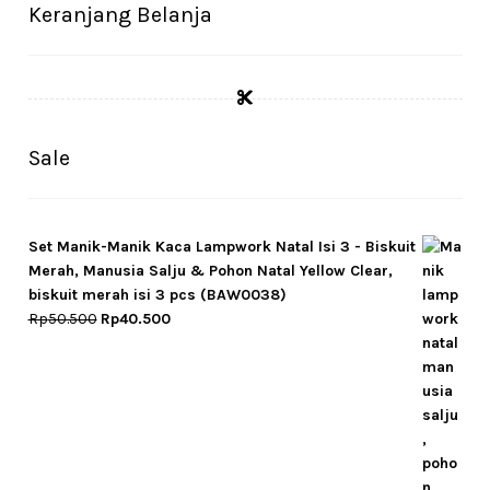
Cekresi
Keranjang Belanja
Checkout
Konfirmasi Pembayaran
Sale
Produk
Shop
Set Manik-Manik Kaca Lampwork Natal Isi 3 - Biskuit
Merah, Manusia Salju & Pohon Natal Yellow Clear,
Cara Order
biskuit merah isi 3 pcs (BAW0038)
Original
Current
Rp
50.500
Rp
40.500
Tentang Kami
price
price
was:
is:
Rp50.500.
Rp40.500.
Tutorial Step by Step