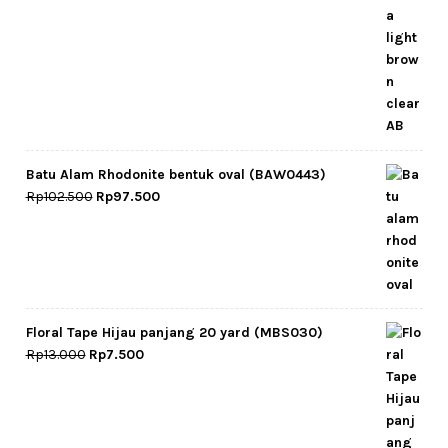
Batu Alam Rhodonite bentuk oval (BAW0443)
Original
Current
Rp
102.500
Rp
97.500
price
price
was:
is:
Rp102.500.
Rp97.500.
Floral Tape Hijau panjang 20 yard (MBS030)
Original
Current
Rp
13.000
Rp
7.500
price
price
was:
is:
Rp13.000.
Rp7.500.