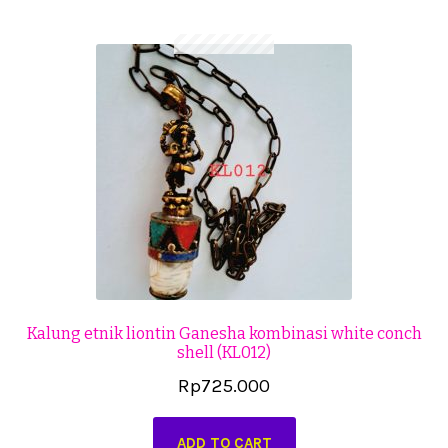
Cekresi
Checkout
Konfirmasi Pembayaran
Produk
Shop
Cara Order
Tentang Kami
Kalung etnik liontin Ganesha kombinasi white conch
shell (KL012)
Tutorial Step by Step
Rp
725.000
ADD TO CART