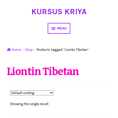
KURSUS KRIYA
Skip
Skip
to
to
navigation
content
MENU
Home
Home
Shop
Products tagged “Liontin Tibetan”
Hasil Karya
Workshop Membuat Bunga Dari Stocking
Liontin Tibetan
Kursus Kerajinan Tangan
My Account
Showing the single result
Cart