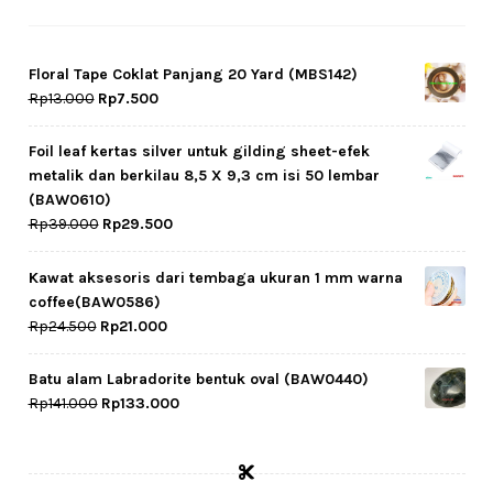
Floral Tape Coklat Panjang 20 Yard (MBS142)
Original
Current
Rp
13.000
Rp
7.500
price
price
was:
is:
Foil leaf kertas silver untuk gilding sheet-efek
Rp13.000.
Rp7.500.
metalik dan berkilau 8,5 X 9,3 cm isi 50 lembar
(BAW0610)
Original
Current
Rp
39.000
Rp
29.500
price
price
was:
is:
Kawat aksesoris dari tembaga ukuran 1 mm warna
Rp39.000.
Rp29.500.
coffee(BAW0586)
Original
Current
Rp
24.500
Rp
21.000
price
price
was:
is:
Batu alam Labradorite bentuk oval (BAW0440)
Rp24.500.
Rp21.000.
Original
Current
Rp
141.000
Rp
133.000
price
price
was:
is:
Rp141.000.
Rp133.000.