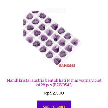
Cekresi
Checkout
Konfirmasi Pembayaran
Produk
Shop
Cara Order
Tentang Kami
Manik kristal austria bentuk hati 14 mm warna violet
isi 28 pcs (BAW0543)
Tutorial Step by Step
Rp
52.500
ADD TO CART