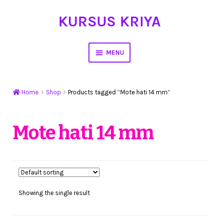
KURSUS KRIYA
Skip
Skip
to
to
navigation
content
MENU
Home
Home
Shop
Products tagged “Mote hati 14 mm”
Hasil Karya
Workshop Membuat Bunga Dari Stocking
Mote hati 14 mm
Kursus Kerajinan Tangan
My Account
Showing the single result
Cart