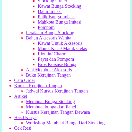
Stocking Glitter
Kawat Bunga Stocking
Daun Imitasi
Putik Bunga Imitasi
Mahkota Bunga Imitasi
Pompom
Peralatan Bunga Stocking
Bahan Aksesoris Wanita
Kawat Untuk Aksesoris
Manik Kaca/ Manik Gelas
Liontin/ Charm
Payet dan Pompom
Bros Korsase Bunga
Alat Membuat Aksesoris
Buku Kerajinan Tangan
Cara Order
Kursus Kerajinan Tangan
Jadwal Kursus Kerajinan Tangan
Artikel
Membuat Bunga Stocking
Membuat bunga dari flanel
Kursus Kerajinan Tangan Dewasa
Hasil Karya
Workshop Membuat Bunga Dari Stocking
Cek Resi