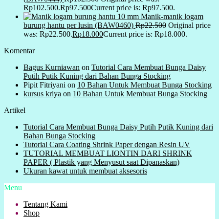
Rp102.500.
Rp
97.500
Current price is: Rp97.500.
Manik-manik logam
burung hantu per lusin (BAW0460)
Rp
22.500
Original price
was: Rp22.500.
Rp
18.000
Current price is: Rp18.000.
Komentar
Bagus Kurniawan
on
Tutorial Cara Membuat Bunga Daisy
Putih Putik Kuning dari Bahan Bunga Stocking
Pipit Fitriyani
on
10 Bahan Untuk Membuat Bunga Stocking
kursus kriya
on
10 Bahan Untuk Membuat Bunga Stocking
Artikel
Tutorial Cara Membuat Bunga Daisy Putih Putik Kuning dari
Bahan Bunga Stocking
Tutorial Cara Coating Shrink Paper dengan Resin UV
TUTORIAL MEMBUAT LIONTIN DARI SHRINK
PAPER ( Plastik yang Menyusut saat Dipanaskan)
Ukuran kawat untuk membuat aksesoris
Menu
Tentang Kami
Shop