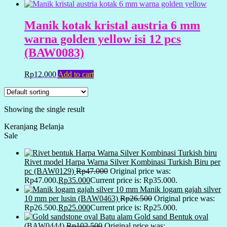
Manik kotak kristal austria 6 mm
warna golden yellow isi 12 pcs
(BAW0083)
Rp
12.000
Add to cart
Showing the single result
Keranjang Belanja
Sale
Rivet model Harpa Warna Silver Kombinasi Turkish Biru per
pc (BAW0129)
Rp
47.000
Original price was:
Rp47.000.
Rp
35.000
Current price is: Rp35.000.
Manik logam gajah silver
10 mm per lusin (BAW0463)
Rp
26.500
Original price was:
Rp26.500.
Rp
25.000
Current price is: Rp25.000.
Batu alam Gold sand Bentuk oval
(BAW0444)
Rp
102.500
Original price was: