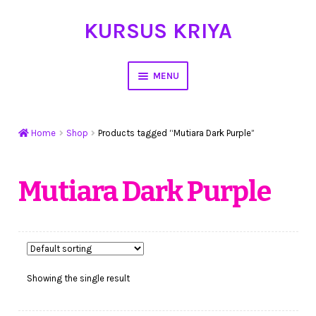
KURSUS KRIYA
Skip
Skip
to
to
navigation
content
MENU
Home
Home
Shop
Products tagged “Mutiara Dark Purple”
Hasil Karya
Workshop Membuat Bunga Dari Stocking
Mutiara Dark Purple
Kursus Kerajinan Tangan
My Account
Showing the single result
Cart