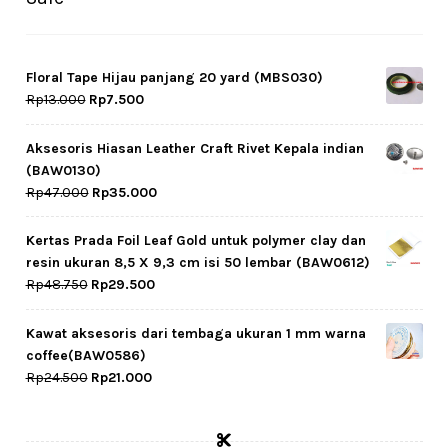
Floral Tape Hijau panjang 20 yard (MBS030)
Original
Current
Rp
13.000
Rp
7.500
price
price
was:
is:
Aksesoris Hiasan Leather Craft Rivet Kepala indian
Rp13.000.
Rp7.500.
(BAW0130)
Original
Current
Rp
47.000
Rp
35.000
price
price
was:
is:
Kertas Prada Foil Leaf Gold untuk polymer clay dan
Rp47.000.
Rp35.000.
resin ukuran 8,5 X 9,3 cm isi 50 lembar (BAW0612)
Original
Current
Rp
48.750
Rp
29.500
price
price
was:
is:
Kawat aksesoris dari tembaga ukuran 1 mm warna
Rp48.750.
Rp29.500.
coffee(BAW0586)
Original
Current
Rp
24.500
Rp
21.000
price
price
was:
is:
Rp24.500.
Rp21.000.