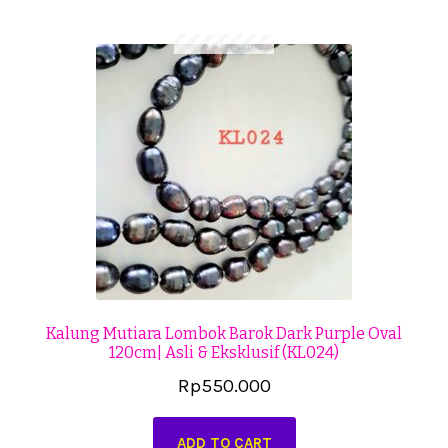
Cekresi
Checkout
Konfirmasi Pembayaran
Produk
Shop
Cara Order
Tentang Kami
Kalung Mutiara Lombok Barok Dark Purple Oval
120cm| Asli & Eksklusif (KL024)
Tutorial Step by Step
Rp
550.000
ADD TO CART