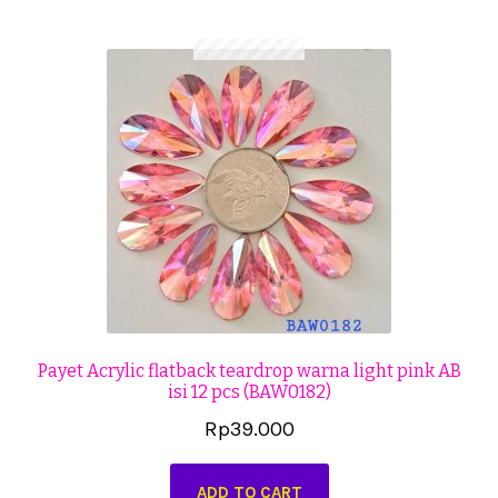
Cekresi
Checkout
Konfirmasi Pembayaran
Produk
Shop
Cara Order
Tentang Kami
Payet Acrylic flatback teardrop warna light pink AB
isi 12 pcs (BAW0182)
Tutorial Step by Step
Rp
39.000
ADD TO CART