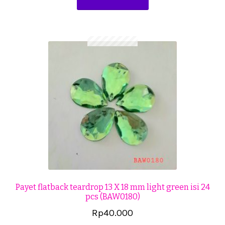
Payet flatback teardrop 13 X 18 mm light green isi 24
pcs (BAW0180)
Rp
40.000