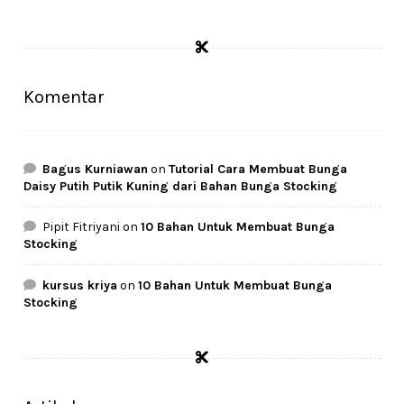
price
price
was:
is:
Rp29.500.
Rp27.500.
Komentar
Bagus Kurniawan
on
Tutorial Cara Membuat Bunga
Daisy Putih Putik Kuning dari Bahan Bunga Stocking
Pipit Fitriyani
on
10 Bahan Untuk Membuat Bunga
Stocking
kursus kriya
on
10 Bahan Untuk Membuat Bunga
Stocking