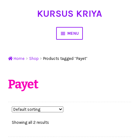
KURSUS KRIYA
Skip
Skip
to
to
navigation
content
MENU
Home
Home
Shop
Products tagged “Payet”
Hasil Karya
Workshop Membuat Bunga Dari Stocking
Payet
Kursus Kerajinan Tangan
My Account
Showing all 2 results
Cart