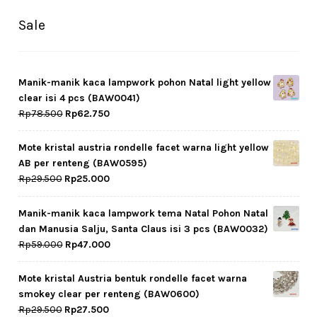
Sale
Manik-manik kaca lampwork pohon Natal light yellow
clear isi 4 pcs (BAW0041)
Original
Current
Rp
78.500
Rp
62.750
price
price
was:
is:
Mote kristal austria rondelle facet warna light yellow
Rp78.500.
Rp62.750.
AB per renteng (BAW0595)
Original
Current
Rp
29.500
Rp
25.000
price
price
was:
is:
Manik-manik kaca lampwork tema Natal Pohon Natal
Rp29.500.
Rp25.000.
dan Manusia Salju, Santa Claus isi 3 pcs (BAW0032)
Original
Current
Rp
59.000
Rp
47.000
price
price
was:
is:
Mote kristal Austria bentuk rondelle facet warna
Rp59.000.
Rp47.000.
smokey clear per renteng (BAW0600)
Original
Current
Rp
29.500
Rp
27.500