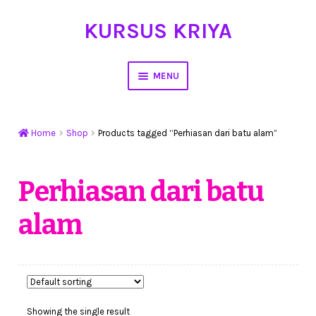
KURSUS KRIYA
Skip
Skip
to
to
navigation
content
MENU
Home
Home
Shop
Products tagged “Perhiasan dari batu alam”
Hasil Karya
Workshop Membuat Bunga Dari Stocking
Perhiasan dari batu
alam
Kursus Kerajinan Tangan
My Account
Cart
Showing the single result