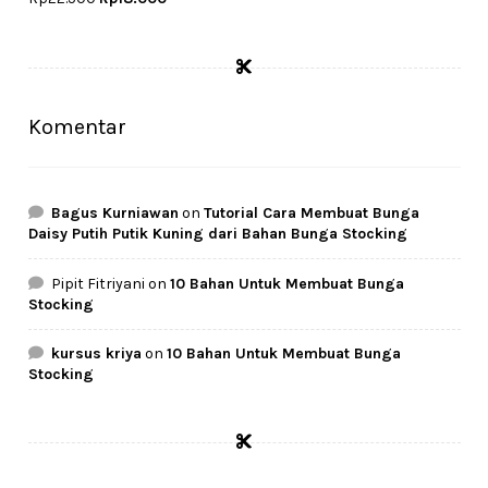
price
price
was:
is:
Rp22.500.
Rp18.000.
Komentar
Bagus Kurniawan
on
Tutorial Cara Membuat Bunga
Daisy Putih Putik Kuning dari Bahan Bunga Stocking
Pipit Fitriyani
on
10 Bahan Untuk Membuat Bunga
Stocking
kursus kriya
on
10 Bahan Untuk Membuat Bunga
Stocking