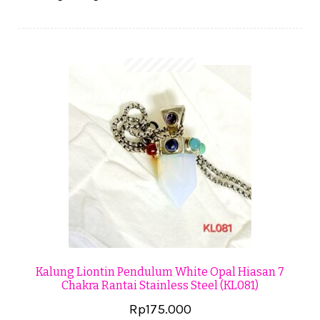
Cekresi
Checkout
Konfirmasi Pembayaran
Produk
Shop
Cara Order
Tentang Kami
Tutorial Step by Step
Kalung Liontin Pendulum White Opal Hiasan 7
Chakra Rantai Stainless Steel (KL081)
Rp
175.000