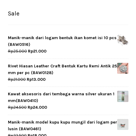
Sale
Manik-manik dari logam bentuk ikan komet isi 10 pcs
(BAW0516)
Original
Current
Rp
25.000
Rp
21.000
price
price
was:
is:
Rivet Hiasan Leather Craft Bentuk Kartu Remi Antik 25
Rp25.000.
Rp21.000.
mm per pc (BAW0128)
Original
Current
Rp
21.000
Rp
13.000
price
price
was:
is:
Kawat aksesoris dari tembaga warna silver ukuran 1
Rp21.000.
Rp13.000.
mm(BAW0410)
Original
Current
Rp
24.500
Rp
24.000
price
price
was:
is:
Manik-manik model kupu kupu mungil dari logam per
Rp24.500.
Rp24.000.
lusin (BAW0461)
Original
Current
Rp
22.500
Rp
18.000