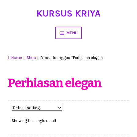
KURSUS KRIYA
Skip
Skip
to
to
navigation
content
MENU
Home
Home
Shop
Products tagged “Perhiasan elegan”
Hasil Karya
Workshop Membuat Bunga Dari Stocking
Perhiasan elegan
Kursus Kerajinan Tangan
My Account
Showing the single result
Cart