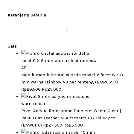
Keranjang Belanja
Sale
Manik-manik kristal austria rondelle facet 6 X 8
mm warna rainbow AB per renteng (BAW0599)
Original
Current
Rp
29.500
Rp
25.000
price
price
was:
is:
Rp29.500.
Rp25.000.
Rivet Acrylic Rhinestone Diameter 8 mm Clear |
Paku Hias Leather & Aksesoris DIY isi 12 pcs
Original
Current
(BAW0116)
Rp
27.500
Rp
25.000
price
price