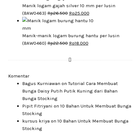
was:
is:
Manik logam gajah silver 10 mm per lusin
Rp27.500.
Original
Rp25.000.
Current
(BAW0463)
Rp
26.500
Rp
25.000
price
price
was:
is:
Rp26.500.
Rp25.000.
Manik-manik logam burung hantu per lusin
Original
Current
(BAW0460)
Rp
22.500
Rp
18.000
price
price
was:
is:
Rp22.500.
Rp18.000.
Komentar
Bagus Kurniawan
on
Tutorial Cara Membuat
Bunga Daisy Putih Putik Kuning dari Bahan
Bunga Stocking
Pipit Fitriyani
on
10 Bahan Untuk Membuat Bunga
Stocking
kursus kriya
on
10 Bahan Untuk Membuat Bunga
Stocking