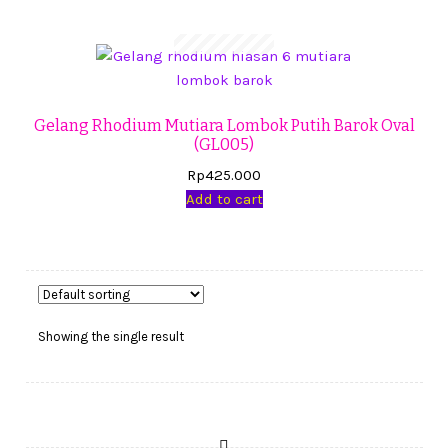
Cekresi
Checkout
Konfirmasi Pembayaran
Gelang Rhodium Mutiara Lombok Putih Barok Oval
(GL005)
Produk
Rp
425.000
Add to cart
Shop
Cara Order
Tentang Kami
Showing the single result
Tutorial Step by Step