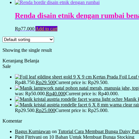
Renda disain etnik dengan rumbai ben
Rp
77.000
Add to cart
Showing the single result
Keranjang Belanja
Sale
Kertas Prada Foil Leaf
Rp48.750.
Rp
29.500
Current price is: Rp29.500.
was: Rp50.000.
Rp
40.000
Current price is: Rp40.000.
Manik k
Rp29.500.
Rp
25.000
Current price is: Rp25.000.
Komentar
Bagus Kurniawan
on
Tutorial Cara Membuat Bunga Daisy Put
Pipit Fitriyani
on
10 Bahan Untuk Membuat Bunga Stocking