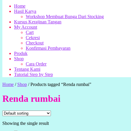
Home
Hasil Karya
Workshop Membuat Bunga Dari Stocking
Kursus Kerajinan Tangan
My Account
Cart
Cekresi
Checkout
Konfirmasi Pembayaran
Produk
Shop
Cara Order
Tentang Kami
Tutorial Step by Step
Home
/
Shop
/
Products tagged “Renda rumbai”
Renda rumbai
Showing the single result