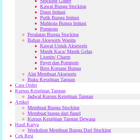
Stocking Glitter
Kawat Bunga Stocking
Daun Imitasi
Putik Bunga Imitasi
Mahkota Bunga Imitasi
Pompom
Peralatan Bunga Stocking
Bahan Aksesoris Wanita
Kawat Untuk Aksesoris
Manik Kaca/ Manik Gelas
Liontin/ Charm
Payet dan Pompom
Bros Korsase Bunga
Alat Membuat Aksesoris
Buku Kerajinan Tangan
Cara Order
Kursus Kerajinan Tangan
Jadwal Kursus Kerajinan Tangan
Artikel
Membuat Bunga Stocking
Membuat bunga dari flanel
Kursus Kerajinan Tangan Dewasa
Hasil Karya
Workshop Membuat Bunga Dari Stocking
Cek Resi