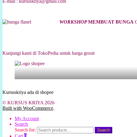
E-mail : kursuskriya@gmail.com
WORKSHOP
MEMBUAT BUNGA
C
Kunjungi kami di TokoPedia untuk harga grosir
Kursuskriya ada di shopee
© KURSUS KRIYA 2026
Built with WooCommerce
.
My Account
Search
Search for:
Search
Cart
0