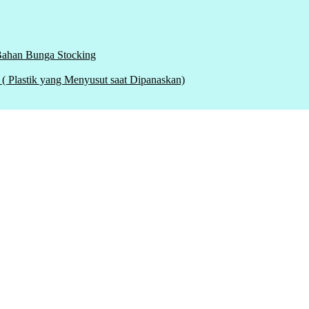
 Bahan Bunga Stocking
tik yang Menyusut saat Dipanaskan)