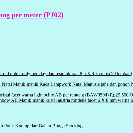
ang per meter (PJ02)
 Gold untuk polymer clay dan resin ukuran 8,5 X 9,3 cm isi 50 lemba
Manik-manik Kaca Lampwork Natal Manusia jahe dan pohon Na
ristal facet warna light ochre AB per renteng (BAW0594)
Rp
29.500
O
Manik-manik kristal austria rondelle facet 6 X 8 mm warn
ih Putik Kuning dari Bahan Bunga Stocking