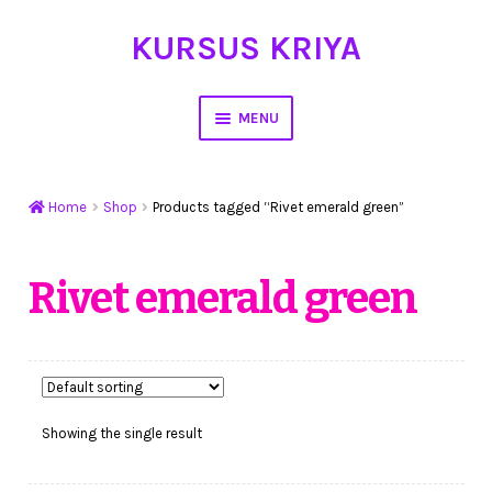
KURSUS KRIYA
Skip
Skip
to
to
navigation
content
MENU
Home
Home
Shop
Products tagged “Rivet emerald green”
Hasil Karya
Workshop Membuat Bunga Dari Stocking
Rivet emerald green
Kursus Kerajinan Tangan
My Account
Showing the single result
Cart