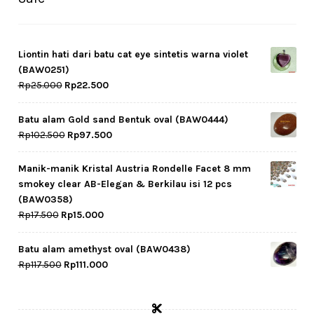
Liontin hati dari batu cat eye sintetis warna violet
(BAW0251)
Original
Current
Rp
25.000
Rp
22.500
price
price
was:
is:
Batu alam Gold sand Bentuk oval (BAW0444)
Rp25.000.
Rp22.500.
Original
Current
Rp
102.500
Rp
97.500
price
price
was:
is:
Manik-manik Kristal Austria Rondelle Facet 8 mm
Rp102.500.
Rp97.500.
smokey clear AB-Elegan & Berkilau isi 12 pcs
(BAW0358)
Original
Current
Rp
17.500
Rp
15.000
price
price
was:
is:
Batu alam amethyst oval (BAW0438)
Rp17.500.
Rp15.000.
Original
Current
Rp
117.500
Rp
111.000
price
price
was:
is:
Rp117.500.
Rp111.000.