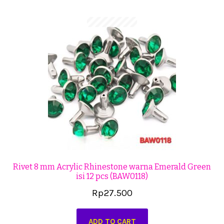
Cekresi
Checkout
Konfirmasi Pembayaran
Produk
Shop
Cara Order
Tentang Kami
Rivet 8 mm Acrylic Rhinestone warna Emerald Green
isi 12 pcs (BAW0118)
Tutorial Step by Step
Rp
27.500
ADD TO CART