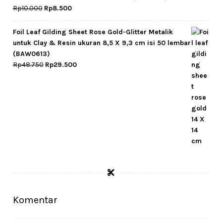
Original
Current
Rp
10.000
Rp
8.500
price
price
was:
is:
Foil Leaf Gilding Sheet Rose Gold-Glitter Metalik
Rp10.000.
Rp8.500.
untuk Clay & Resin ukuran 8,5 X 9,3 cm isi 50 lembar
(BAW0613)
Original
Current
Rp
48.750
Rp
29.500
price
price
was:
is:
Rp48.750.
Rp29.500.
Komentar