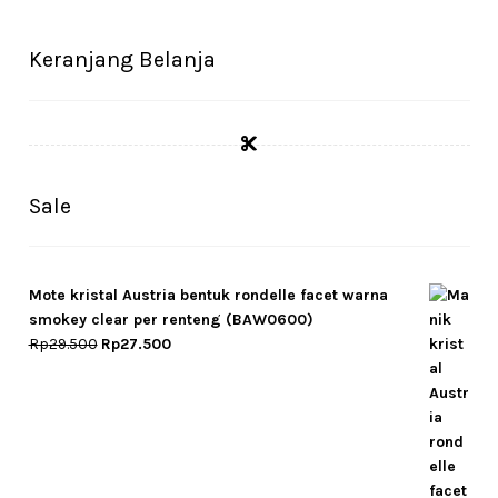
Keranjang Belanja
Sale
Mote kristal Austria bentuk rondelle facet warna
smokey clear per renteng (BAW0600)
Original
Current
Rp
29.500
Rp
27.500
price
price
was:
is:
Rp29.500.
Rp27.500.