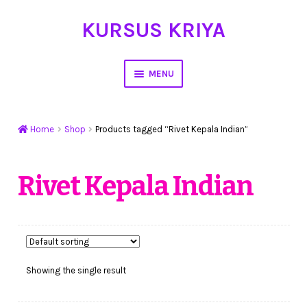
KURSUS KRIYA
Skip
Skip
to
to
navigation
content
MENU
Home
Home
Shop
Products tagged “Rivet Kepala Indian”
Hasil Karya
Workshop Membuat Bunga Dari Stocking
Rivet Kepala Indian
Kursus Kerajinan Tangan
My Account
Showing the single result
Cart