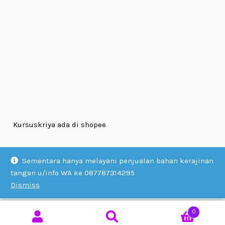
Kursuskriya ada di shopee
Sementara hanya melayani penjualan bahan kerajinan
tangan u/info WA ke 087787314295
Dismiss
© KURSUS KRIYA 2026
Built with WooCommerce
.
0
Search
SEARCH