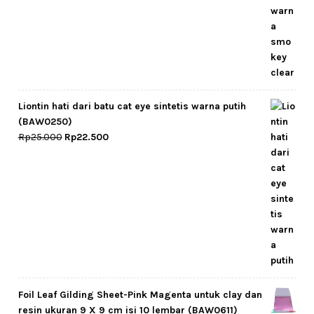
Liontin hati dari batu cat eye sintetis warna putih
(BAW0250)
Original
Current
Rp
25.000
Rp
22.500
price
price
was:
is:
Rp25.000.
Rp22.500.
Foil Leaf Gilding Sheet-Pink Magenta untuk clay dan
resin ukuran 9 X 9 cm isi 10 lembar (BAW0611)