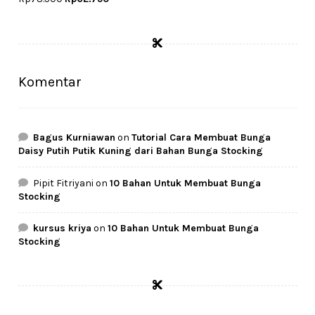
price
price
was:
is:
Rp78.500.
Rp62.750.
Komentar
Bagus Kurniawan
on
Tutorial Cara Membuat Bunga
Daisy Putih Putik Kuning dari Bahan Bunga Stocking
Pipit Fitriyani
on
10 Bahan Untuk Membuat Bunga
Stocking
kursus kriya
on
10 Bahan Untuk Membuat Bunga
Stocking