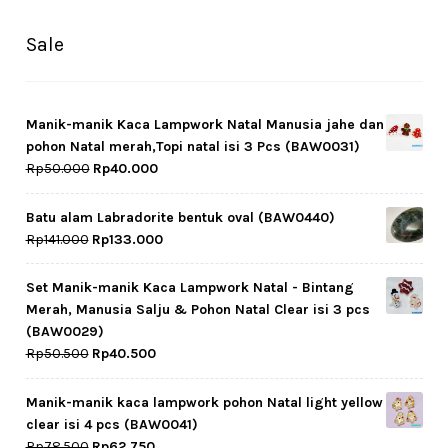
Sale
Manik-manik Kaca Lampwork Natal Manusia jahe dan
pohon Natal merah,Topi natal isi 3 Pcs (BAW0031)
Original
Current
Rp
50.000
Rp
40.000
price
price
was:
is:
Batu alam Labradorite bentuk oval (BAW0440)
Rp50.000.
Rp40.000.
Original
Current
Rp
141.000
Rp
133.000
price
price
was:
is:
Set Manik-manik Kaca Lampwork Natal - Bintang
Rp141.000.
Rp133.000.
Merah, Manusia Salju & Pohon Natal Clear isi 3 pcs
(BAW0029)
Original
Current
Rp
50.500
Rp
40.500
price
price
was:
is:
Manik-manik kaca lampwork pohon Natal light yellow
Rp50.500.
Rp40.500.
clear isi 4 pcs (BAW0041)
Original
Current
Rp
78.500
Rp
62.750