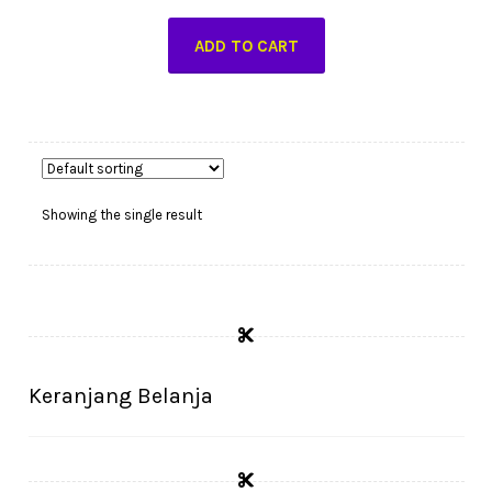
price
price
ADD TO CART
was:
is:
Rp21.000.
Rp13.000.
Showing the single result
Keranjang Belanja