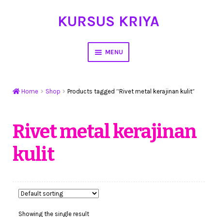
KURSUS KRIYA
Skip
Skip
to
to
navigation
content
MENU
Home
Home
Shop
Products tagged “Rivet metal kerajinan kulit”
Hasil Karya
Workshop Membuat Bunga Dari Stocking
Rivet metal kerajinan
kulit
Kursus Kerajinan Tangan
My Account
Cart
Showing the single result