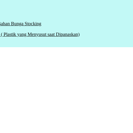
 Bahan Bunga Stocking
tik yang Menyusut saat Dipanaskan)