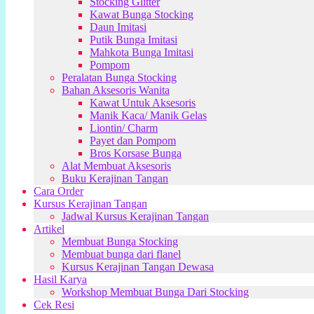
Stocking Glitter
Kawat Bunga Stocking
Daun Imitasi
Putik Bunga Imitasi
Mahkota Bunga Imitasi
Pompom
Peralatan Bunga Stocking
Bahan Aksesoris Wanita
Kawat Untuk Aksesoris
Manik Kaca/ Manik Gelas
Liontin/ Charm
Payet dan Pompom
Bros Korsase Bunga
Alat Membuat Aksesoris
Buku Kerajinan Tangan
Cara Order
Kursus Kerajinan Tangan
Jadwal Kursus Kerajinan Tangan
Artikel
Membuat Bunga Stocking
Membuat bunga dari flanel
Kursus Kerajinan Tangan Dewasa
Hasil Karya
Workshop Membuat Bunga Dari Stocking
Cek Resi