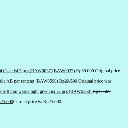
al Clear isi 3 pcs (BAW0037)(BAW0037)
Rp
50.000
Original price
etalic AB per renteng (BAW0598)
Rp
29.500
Original price was:
delle 8 mm warna light green isi 12 pcs (BAW0360)
Rp
17.500
p
25.000
Current price is: Rp25.000.