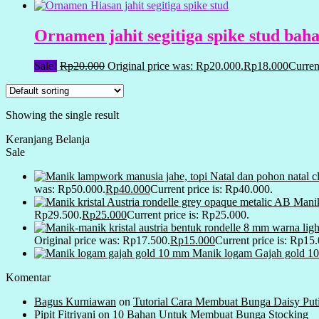
Ornamen jahit segitiga spike stud baha
Sale!
Rp
20.000
Original price was: Rp20.000.
Rp
18.000
Curren
Showing the single result
Keranjang Belanja
Sale
was: Rp50.000.
Rp
40.000
Current price is: Rp40.000.
Manik
Rp29.500.
Rp
25.000
Current price is: Rp25.000.
Original price was: Rp17.500.
Rp
15.000
Current price is: Rp15
Manik logam Gajah gold 1
Komentar
Bagus Kurniawan
on
Tutorial Cara Membuat Bunga Daisy Put
Pipit Fitriyani
on
10 Bahan Untuk Membuat Bunga Stocking