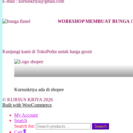
E-mail : kursuskriya@gmail.com
WORKSHOP
MEMBUAT BUNGA
C
Kunjungi kami di TokoPedia untuk harga grosir
Kursuskriya ada di shopee
© KURSUS KRIYA 2026
Built with WooCommerce
.
My Account
Search
Search for:
Search
Cart
0