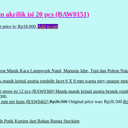
n akrilik isi 20 pcs (BAW0151)
t price is: Rp18.000.
Add to cart
Manik Kaca Lampwork Natal, Manusia Jahe, Topi dan Pohon Nat
-manik kristal austria rondelle facet 6 X 8 mm warna grey opaque m
Manik-manik kristal austria bentuk ron
.000.
0 mm per lusin (BAW0462)
Rp
26.500
Original price was: Rp26.500.
R
ih Putik Kuning dari Bahan Bunga Stocking