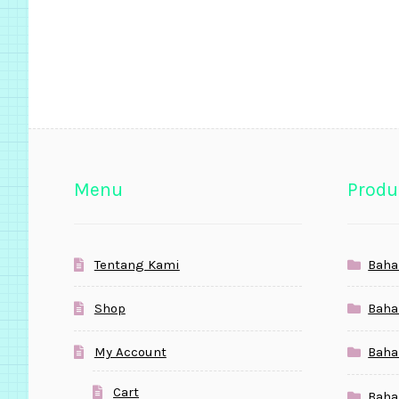
Menu
Produ
Tentang Kami
Baha
Shop
Baha
My Account
Baha
Cart
Baha