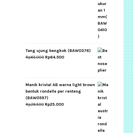
Tang ujung bengkok (BAW0376)
Original
Current
Rp
65.000
Rp
64.500
price
price
was:
is:
Rp65.000.
Rp64.500.
Manik kristal AB warna light brown
bentuk rondelle per renteng
(BAW0597)
Original
Current
Rp
29.500
Rp
25.000
price
price
was:
is:
Rp29.500.
Rp25.000.