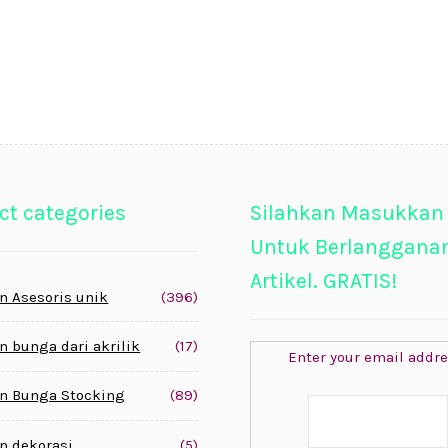
ct categories
Silahkan Masukkan
Untuk Berlanggana
Artikel. GRATIS!
n Asesoris unik
(396)
n bunga dari akrilik
(17)
Enter your email addre
n Bunga Stocking
(89)
n dekorasi
(5)