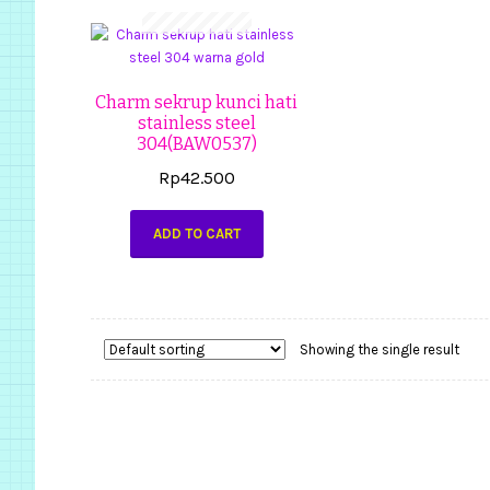
Charm sekrup kunci hati
stainless steel
304(BAW0537)
Rp
42.500
ADD TO CART
Showing the single result