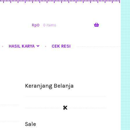
Skip
Skip
to
to
navigation
content
Rp
0
0 items
HASIL KARYA
CEK RESI
Tutorial Step by Step
Keranjang Belanja
Sale