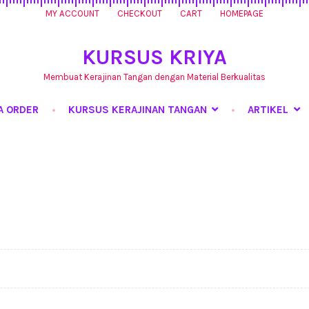
MY ACCOUNT
CHECKOUT
CART
HOMEPAGE
KURSUS KRIYA
Membuat Kerajinan Tangan dengan Material Berkualitas
A ORDER
KURSUS KERAJINAN TANGAN
ARTIKEL
rsus Kerajinan Tangan
My Account
Produk
Shop
Tentang Kami