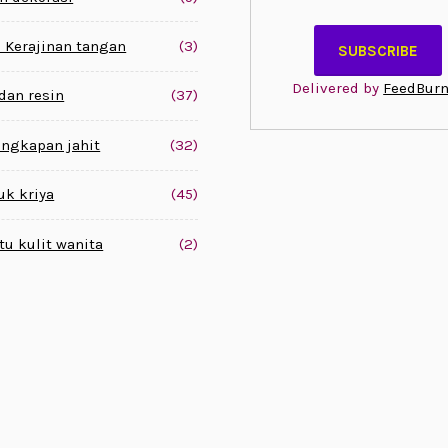
 Kerajinan tangan
(3)
Delivered by
FeedBurn
 dan resin
(37)
engkapan jahit
(32)
uk kriya
(45)
tu kulit wanita
(2)