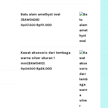
Batu alam amethyst oval
(BAW0438)
Original
Current
Rp
117.500
Rp
111.000
price
price
was:
is:
Rp117.500.
Rp111.000.
Kawat aksesoris dari tembaga
warna silver ukuran 1
mm(BAW0410)
Original
Current
Rp
24.500
Rp
24.000
price
price
was:
is:
Rp24.500.
Rp24.000.