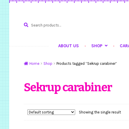
Search
SEARCH
for:
ABOUT US
SHOP
CAR
Home
Hasil Karya
Ku
Home
Shop
Products tagged “Sekrup carabiner”
Sekrup carabiner
Showing the single result