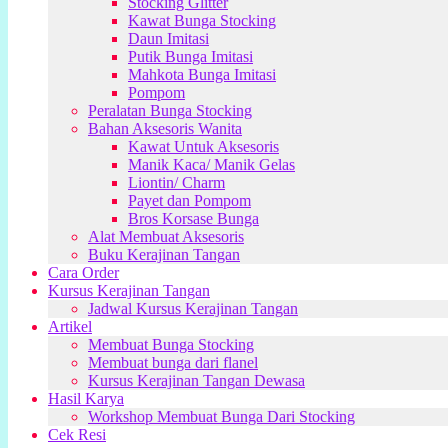
Stocking Glitter
Kawat Bunga Stocking
Daun Imitasi
Putik Bunga Imitasi
Mahkota Bunga Imitasi
Pompom
Peralatan Bunga Stocking
Bahan Aksesoris Wanita
Kawat Untuk Aksesoris
Manik Kaca/ Manik Gelas
Liontin/ Charm
Payet dan Pompom
Bros Korsase Bunga
Alat Membuat Aksesoris
Buku Kerajinan Tangan
Cara Order
Kursus Kerajinan Tangan
Jadwal Kursus Kerajinan Tangan
Artikel
Membuat Bunga Stocking
Membuat bunga dari flanel
Kursus Kerajinan Tangan Dewasa
Hasil Karya
Workshop Membuat Bunga Dari Stocking
Cek Resi