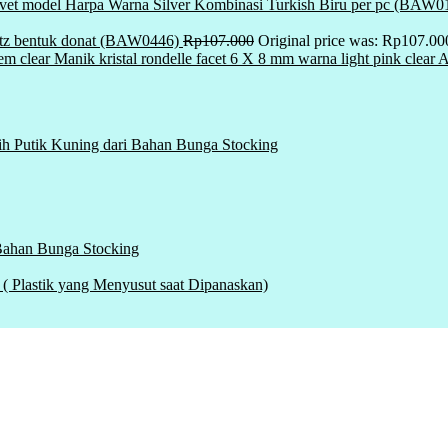
vet model Harpa Warna Silver Kombinasi Turkish Biru per pc (BAW0
tz bentuk donat (BAW0446)
Rp
107.000
Original price was: Rp107.00
Manik kristal rondelle facet 6 X 8 mm warna light pink clea
ih Putik Kuning dari Bahan Bunga Stocking
 Bahan Bunga Stocking
tik yang Menyusut saat Dipanaskan)