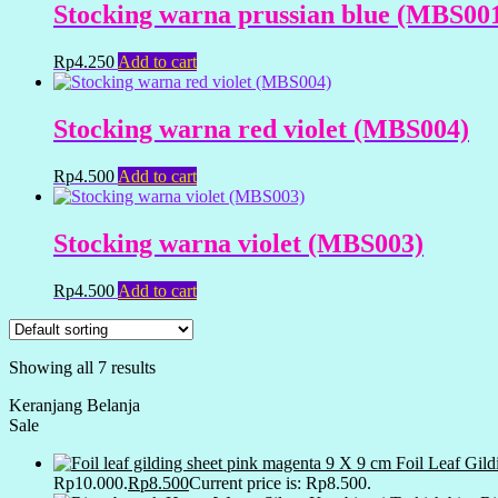
Stocking warna prussian blue (MBS00
Rp
4.250
Add to cart
Stocking warna red violet (MBS004)
Rp
4.500
Add to cart
Stocking warna violet (MBS003)
Rp
4.500
Add to cart
Showing all 7 results
Keranjang Belanja
Sale
Foil Leaf Gil
Rp10.000.
Rp
8.500
Current price is: Rp8.500.