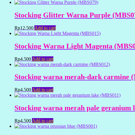
Stocking Glitter Warna Purple (MBS0
Rp
12.500
Add to cart
Stocking Warna Light Magenta (MBS0
Rp
4.500
Add to cart
Stocking warna merah-dark carmine 
Rp
4.500
Add to cart
Stocking warna merah pale geranium 
Rp
4.500
Add to cart