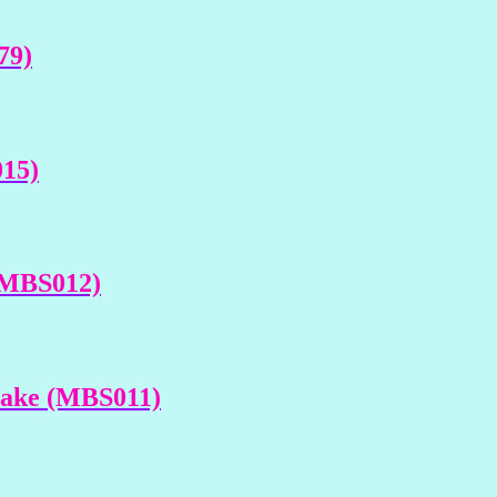
79)
15)
(MBS012)
lake (MBS011)