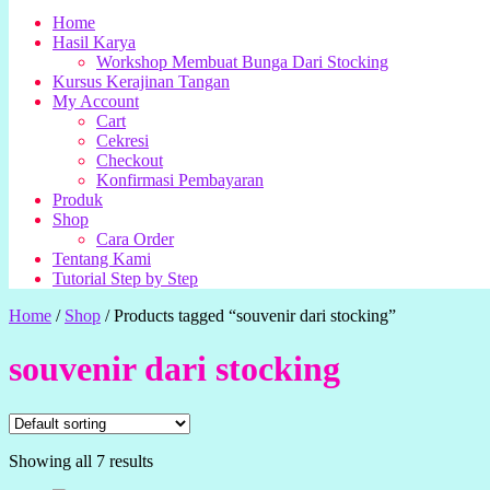
Home
Hasil Karya
Workshop Membuat Bunga Dari Stocking
Kursus Kerajinan Tangan
My Account
Cart
Cekresi
Checkout
Konfirmasi Pembayaran
Produk
Shop
Cara Order
Tentang Kami
Tutorial Step by Step
Home
/
Shop
/
Products tagged “souvenir dari stocking”
souvenir dari stocking
Showing all 7 results