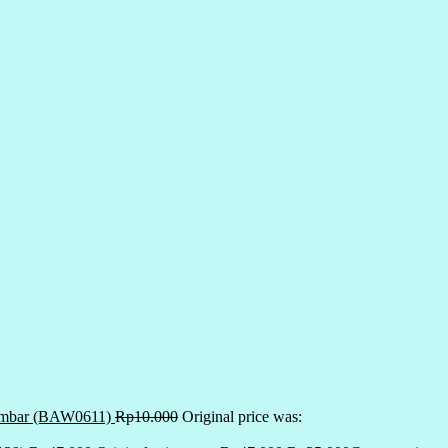
 lembar (BAW0611)
Rp
10.000
Original price was: