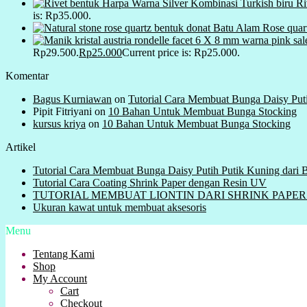
Ri
is: Rp35.000.
Batu Alam Rose quar
Rp29.500.
Rp
25.000
Current price is: Rp25.000.
Komentar
Bagus Kurniawan
on
Tutorial Cara Membuat Bunga Daisy Put
Pipit Fitriyani
on
10 Bahan Untuk Membuat Bunga Stocking
kursus kriya
on
10 Bahan Untuk Membuat Bunga Stocking
Artikel
Tutorial Cara Membuat Bunga Daisy Putih Putik Kuning dari
Tutorial Cara Coating Shrink Paper dengan Resin UV
TUTORIAL MEMBUAT LIONTIN DARI SHRINK PAPER ( Plas
Ukuran kawat untuk membuat aksesoris
Menu
Tentang Kami
Shop
My Account
Cart
Checkout