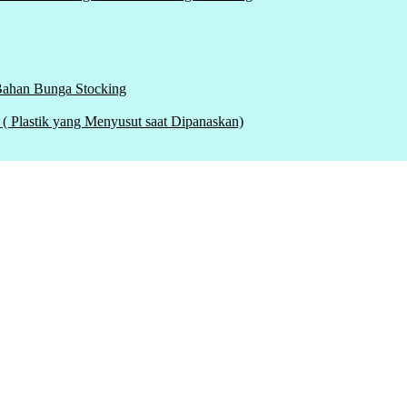
 Bahan Bunga Stocking
tik yang Menyusut saat Dipanaskan)