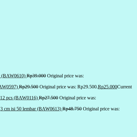
mbar (BAW0610)
Rp
39.000
Original price was:
(BAW0597)
Rp
29.500
Original price was: Rp29.500.
Rp
25.000
Current
si 12 pcs (BAW0116)
Rp
27.500
Original price was:
9,3 cm isi 50 lembar (BAW0613)
Rp
48.750
Original price was: