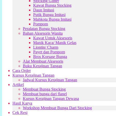
Stocking Glitter
Kawat Bunga Stocking
Daun Imitasi
Putik Bunga Imitasi
Mahkota Bunga Imitasi
Pompom
Peralatan Bunga Stocking
Bahan Aksesoris Wanita
Kawat Untuk Aksesoris
Manik Kaca/ Manik Gelas
Liontin/ Charm
Payet dan Pompom
Bros Korsase Bunga
Alat Membuat Aksesoris
Buku Kerajinan Tangan
Cara Order
Kursus Kerajinan Tangan
Jadwal Kursus Kerajinan Tangan
Artikel
Membuat Bunga Stocking
Membuat bunga dari flanel
Kursus Kerajinan Tangan Dewasa
Hasil Karya
Workshop Membuat Bunga Dari Stocking
Cek Resi