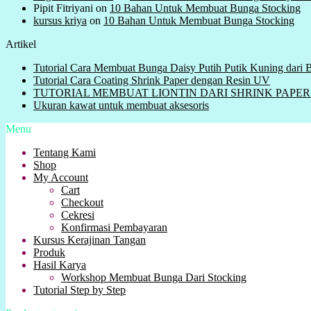
Pipit Fitriyani
on
10 Bahan Untuk Membuat Bunga Stocking
kursus kriya
on
10 Bahan Untuk Membuat Bunga Stocking
Artikel
Tutorial Cara Membuat Bunga Daisy Putih Putik Kuning dari
Tutorial Cara Coating Shrink Paper dengan Resin UV
TUTORIAL MEMBUAT LIONTIN DARI SHRINK PAPER ( Plas
Ukuran kawat untuk membuat aksesoris
Menu
Tentang Kami
Shop
My Account
Cart
Checkout
Cekresi
Konfirmasi Pembayaran
Kursus Kerajinan Tangan
Produk
Hasil Karya
Workshop Membuat Bunga Dari Stocking
Tutorial Step by Step