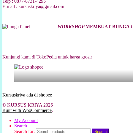
Telp : 0877-8731-4295
E-mail : kursuskriya@gmail.com
WORKSHOP
MEMBUAT BUNGA
C
Kunjungi kami di TokoPedia untuk harga grosir
Kursuskriya ada di shopee
© KURSUS KRIYA 2026
Built with WooCommerce
.
My Account
Search
Search for:
Search