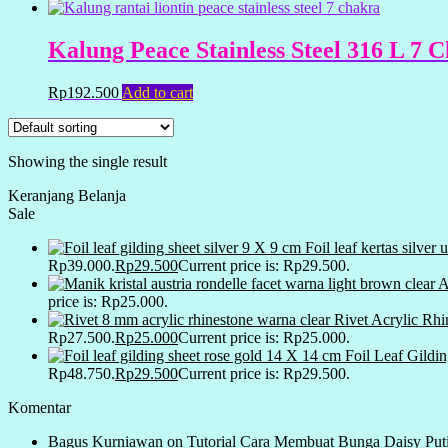
Kalung Peace Stainless Steel 316 L 7
Rp
192.500
Add to cart
Showing the single result
Keranjang Belanja
Sale
Foil leaf kertas silve
Rp39.000.
Rp
29.500
Current price is: Rp29.500.
price is: Rp25.000.
Rivet Acrylic Rh
Rp27.500.
Rp
25.000
Current price is: Rp25.000.
Foil Leaf Gildi
Rp48.750.
Rp
29.500
Current price is: Rp29.500.
Komentar
Bagus Kurniawan
on
Tutorial Cara Membuat Bunga Daisy Put