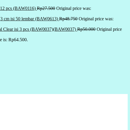
si 12 pcs (BAW0116)
Rp
27.500
Original price was:
9,3 cm isi 50 lembar (BAW0613)
Rp
48.750
Original price was:
al Clear isi 3 pcs (BAW0037)(BAW0037)
Rp
50.000
Original price
ce is: Rp64.500.