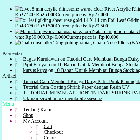
Rivet Acrylic Rh
Rp27.500.
Rp
25.000
Current price is: Rp25.000.
Foil Leaf Gildi
Rp48.750.
Rp
29.500
Current price is: Rp29.500.
was: Rp50.000.
Rp
40.000
Current price is: Rp40.000.
Tang potong rantai, Chain Nose Pliers (B
Komentar
Bagus Kurniawan
on
Tutorial Cara Membuat Bunga Daisy 
Pipit Fitriyani
on
10 Bahan Untuk Membuat Bunga Stocki
kursus kriya
on
10 Bahan Untuk Membuat Bunga Stockin
Artikel
Tutorial Cara Membuat Bunga Daisy Putih Putik Kuning d
Tutorial Cara Coating Shrink Paper dengan Resin UV
TUTORIAL MEMBUAT LIONTIN DARI SHRINK PAPER ( P
Ukuran kawat untuk membuat aksesoris
Menu
Tentang Kami
Shop
My Account
Cart
Checkout
Cekresi