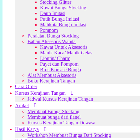
Stocking Glitter
Kawat Bunga Stocking
Daun Imitasi
Putik Bunga Imitasi
Mahkota Bunga Imitasi
Pompom
Peralatan Bunga Stocking
Bahan Aksesoris Wanita
Kawat Untuk Aksesoris
Manik Kaca/ Manik Gelas
Liontin/ Charm
Payet dan Pompom
Bros Korsase Bunga
Alat Membuat Aksesoris
Buku Kerajinan Tangan
Cara Order
Kursus Kerajinan Tangan
Jadwal Kursus Kerajinan Tangan
Artikel
Membuat Bunga Stocking
Membuat bunga dari flanel
Kursus Kerajinan Tangan Dewasa
Hasil Karya
Workshop Membuat Bunga Dari Stocking