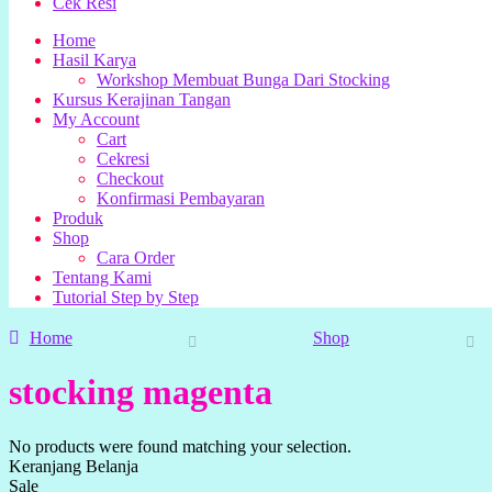
Cek Resi
Home
Hasil Karya
Workshop Membuat Bunga Dari Stocking
Kursus Kerajinan Tangan
My Account
Cart
Cekresi
Checkout
Konfirmasi Pembayaran
Produk
Shop
Cara Order
Tentang Kami
Tutorial Step by Step
Home
Shop
stocking magenta
No products were found matching your selection.
Keranjang Belanja
Sale