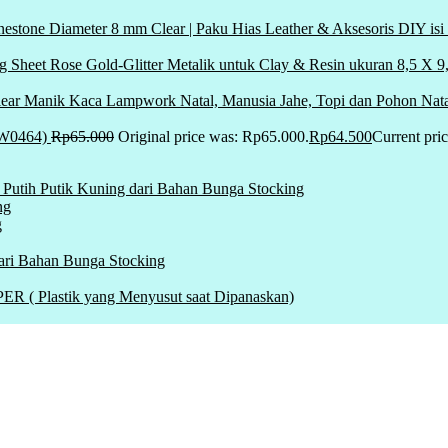
inestone Diameter 8 mm Clear | Paku Hias Leather & Aksesoris DIY i
ng Sheet Rose Gold-Glitter Metalik untuk Clay & Resin ukuran 8,5 X 
Manik Kaca Lampwork Natal, Manusia Jahe, Topi dan Pohon Nat
AW0464)
Rp
65.000
Original price was: Rp65.000.
Rp
64.500
Current pri
Putih Putik Kuning dari Bahan Bunga Stocking
ng
g
ari Bahan Bunga Stocking
lastik yang Menyusut saat Dipanaskan)