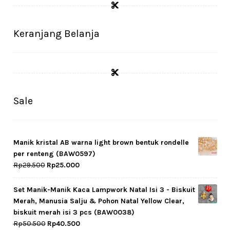
Cekresi
Checkout
Keranjang Belanja
Konfirmasi Pembayaran
Produk
Sale
Shop
Cara Order
Manik kristal AB warna light brown bentuk rondelle
per renteng (BAW0597)
Tentang Kami
Original
Current
Rp
29.500
Rp
25.000
price
price
Tutorial Step by Step
was:
is:
Set Manik-Manik Kaca Lampwork Natal Isi 3 - Biskuit
Rp29.500.
Rp25.000.
Merah, Manusia Salju & Pohon Natal Yellow Clear,
biskuit merah isi 3 pcs (BAW0038)
Original
Current
Rp
50.500
Rp
40.500