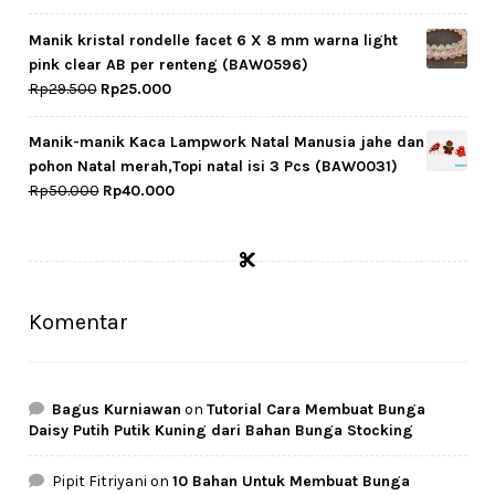
price
price
was:
is:
Manik kristal rondelle facet 6 X 8 mm warna light
Rp50.500.
Rp40.500.
pink clear AB per renteng (BAW0596)
Original
Current
Rp
29.500
Rp
25.000
price
price
was:
is:
Manik-manik Kaca Lampwork Natal Manusia jahe dan
Rp29.500.
Rp25.000.
pohon Natal merah,Topi natal isi 3 Pcs (BAW0031)
Original
Current
Rp
50.000
Rp
40.000
price
price
was:
is:
Rp50.000.
Rp40.000.
Komentar
Bagus Kurniawan
on
Tutorial Cara Membuat Bunga
Daisy Putih Putik Kuning dari Bahan Bunga Stocking
Pipit Fitriyani
on
10 Bahan Untuk Membuat Bunga