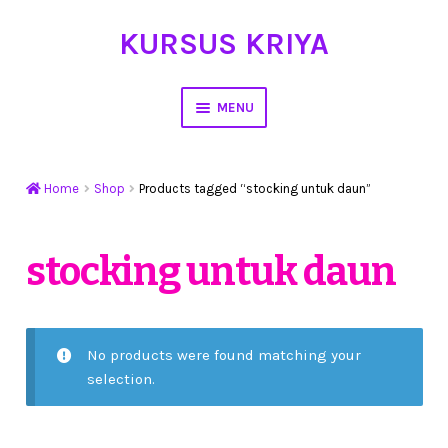
KURSUS KRIYA
Skip
Skip
to
to
navigation
content
MENU
Home
Home
Shop
Products tagged “stocking untuk daun”
Hasil Karya
Workshop Membuat Bunga Dari Stocking
stocking untuk daun
Kursus Kerajinan Tangan
My Account
No products were found matching your
selection.
Cart