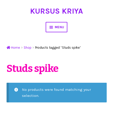
KURSUS KRIYA
Skip
Skip
to
to
navigation
content
MENU
Home
Home
Shop
Products tagged “Studs spike”
Hasil Karya
Workshop Membuat Bunga Dari Stocking
Studs spike
Kursus Kerajinan Tangan
My Account
No products were found matching your
selection.
Cart