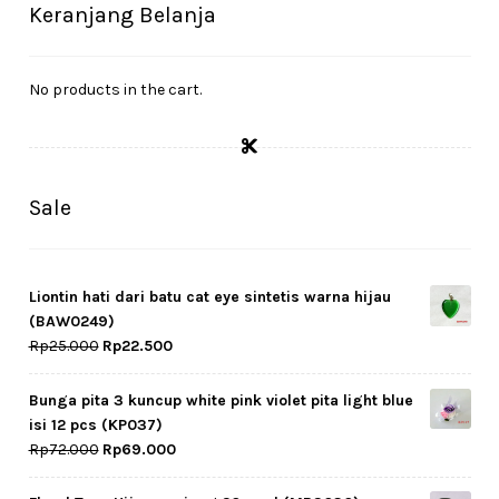
Cekresi
Keranjang Belanja
Checkout
No products in the cart.
Konfirmasi Pembayaran
Produk
Sale
Shop
Cara Order
Liontin hati dari batu cat eye sintetis warna hijau
(BAW0249)
Tentang Kami
Original
Current
Rp
25.000
Rp
22.500
price
price
was:
is:
Tutorial Step by Step
Bunga pita 3 kuncup white pink violet pita light blue
Rp25.000.
Rp22.500.
isi 12 pcs (KP037)
Original
Current
Rp
72.000
Rp
69.000
price
price
was:
is: