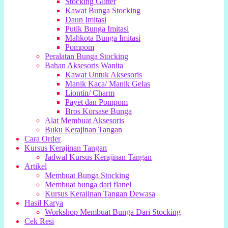
Stocking Glitter
Kawat Bunga Stocking
Daun Imitasi
Putik Bunga Imitasi
Mahkota Bunga Imitasi
Pompom
Peralatan Bunga Stocking
Bahan Aksesoris Wanita
Kawat Untuk Aksesoris
Manik Kaca/ Manik Gelas
Liontin/ Charm
Payet dan Pompom
Bros Korsase Bunga
Alat Membuat Aksesoris
Buku Kerajinan Tangan
Cara Order
Kursus Kerajinan Tangan
Jadwal Kursus Kerajinan Tangan
Artikel
Membuat Bunga Stocking
Membuat bunga dari flanel
Kursus Kerajinan Tangan Dewasa
Hasil Karya
Workshop Membuat Bunga Dari Stocking
Cek Resi