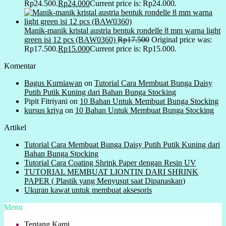
Rp24.500.
Rp
24.000
Current price is: Rp24.000.
Manik-manik kristal austria bentuk rondelle 8 mm warna light
green isi 12 pcs (BAW0360)
Rp
17.500
Original price was:
Rp17.500.
Rp
15.000
Current price is: Rp15.000.
Komentar
Bagus Kurniawan
on
Tutorial Cara Membuat Bunga Daisy
Putih Putik Kuning dari Bahan Bunga Stocking
Pipit Fitriyani
on
10 Bahan Untuk Membuat Bunga Stocking
kursus kriya
on
10 Bahan Untuk Membuat Bunga Stocking
Artikel
Tutorial Cara Membuat Bunga Daisy Putih Putik Kuning dari
Bahan Bunga Stocking
Tutorial Cara Coating Shrink Paper dengan Resin UV
TUTORIAL MEMBUAT LIONTIN DARI SHRINK
PAPER ( Plastik yang Menyusut saat Dipanaskan)
Ukuran kawat untuk membuat aksesoris
Menu
Tentang Kami