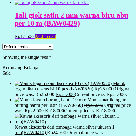
Tali giok satin 2 mm warna biru abu
per 10 m (BAW0429)
Rp
17.500
Add to cart
Showing the single result
Keranjang Belanja
Sale
Manik
logam ikan discus isi 10 pcs (BAW0520)
Rp
25.000
Original
price was: Rp25.000.
Rp
21.000
Current price is: Rp21.000.
Manik-manik logam
burung hantu per lusin (BAW0460)
Rp
22.500
Original price
was: Rp22.500.
Rp
18.000
Current price is: Rp18.000.
Kawat aksesoris dari tembaga warna silver ukuran 1
mm(BAW0410)
Rp
24.500
Original price was: