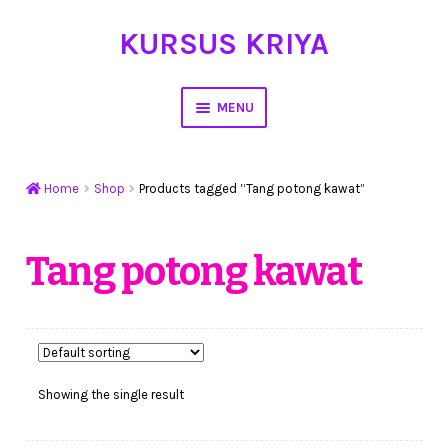
KURSUS KRIYA
Skip
Skip
to
to
navigation
content
MENU
Home
Home
Shop
Products tagged “Tang potong kawat”
Hasil Karya
Workshop Membuat Bunga Dari Stocking
Tang potong kawat
Kursus Kerajinan Tangan
My Account
Showing the single result
Cart