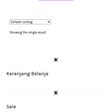
Rp65.000.
Rp64.500.
Showing the single result
Keranjang Belanja
Sale