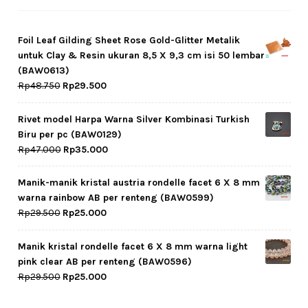
Foil Leaf Gilding Sheet Rose Gold-Glitter Metalik
untuk Clay & Resin ukuran 8,5 X 9,3 cm isi 50 lembar
(BAW0613)
Original
Current
Rp
48.750
Rp
29.500
price
price
was:
is:
Rivet model Harpa Warna Silver Kombinasi Turkish
Rp48.750.
Rp29.500.
Biru per pc (BAW0129)
Original
Current
Rp
47.000
Rp
35.000
price
price
was:
is:
Manik-manik kristal austria rondelle facet 6 X 8 mm
Rp47.000.
Rp35.000.
warna rainbow AB per renteng (BAW0599)
Original
Current
Rp
29.500
Rp
25.000
price
price
was:
is:
Manik kristal rondelle facet 6 X 8 mm warna light
Rp29.500.
Rp25.000.
pink clear AB per renteng (BAW0596)
Original
Current
Rp
29.500
Rp
25.000
price
price
was:
is: