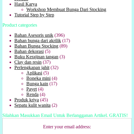
Hasil Karya
Workshop Membuat Bunga Dari Stocking
Tutorial Step by Step
Product categories
Bahan Asesoris unik
(396)
Bahan bunga dari akrilik
(17)
Bahan Bunga Stocking
(89)
Bahan dekorasi
(5)
Buku Kerajinan tangan
(3)
Clay dan resin
(37)
Perlengkapan jahit
(32)
Aplikasi
(5)
Boneka mini
(4)
Bunga kain
(17)
Payet
(4)
Renda
(4)
Produk kriya
(45)
Sepatu kulit wanita
(2)
Silahkan Masukkan Email Untuk Berlangganan Artikel. GRATIS!
Enter your email address: