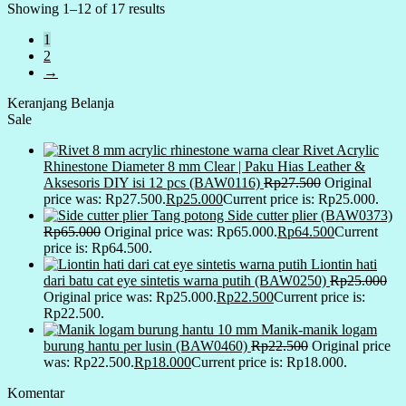
Showing 1–12 of 17 results
1
2
→
Keranjang Belanja
Sale
Rivet Acrylic
Rhinestone Diameter 8 mm Clear | Paku Hias Leather &
Aksesoris DIY isi 12 pcs (BAW0116)
Rp
27.500
Original
price was: Rp27.500.
Rp
25.000
Current price is: Rp25.000.
Tang potong Side cutter plier (BAW0373)
Rp
65.000
Original price was: Rp65.000.
Rp
64.500
Current
price is: Rp64.500.
Liontin hati
dari batu cat eye sintetis warna putih (BAW0250)
Rp
25.000
Original price was: Rp25.000.
Rp
22.500
Current price is:
Rp22.500.
Manik-manik logam
burung hantu per lusin (BAW0460)
Rp
22.500
Original price
was: Rp22.500.
Rp
18.000
Current price is: Rp18.000.
Komentar