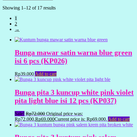
Showing 1–12 of 17 results
1
2
→
Bunga mawar satin warna blue green
isi 6 pcs (KP026)
Rp
39.000
Add to cart
Bunga pita 3 kuncup white pink violet
pita light blue isi 12 pcs (KP037)
Sale!
Rp
72.000
Original price was:
Rp72.000.
Rp
69.000
Current price is: Rp69.000.
Add to cart