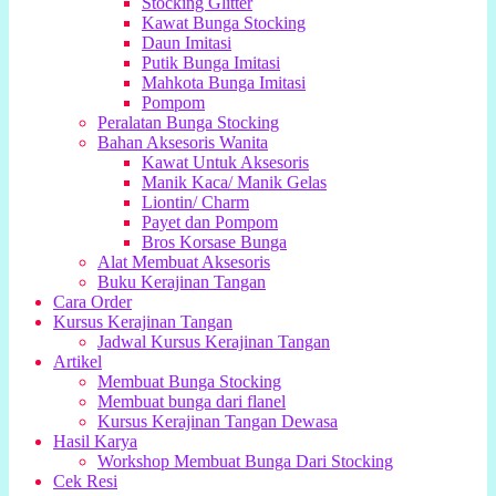
Stocking Glitter
Kawat Bunga Stocking
Daun Imitasi
Putik Bunga Imitasi
Mahkota Bunga Imitasi
Pompom
Peralatan Bunga Stocking
Bahan Aksesoris Wanita
Kawat Untuk Aksesoris
Manik Kaca/ Manik Gelas
Liontin/ Charm
Payet dan Pompom
Bros Korsase Bunga
Alat Membuat Aksesoris
Buku Kerajinan Tangan
Cara Order
Kursus Kerajinan Tangan
Jadwal Kursus Kerajinan Tangan
Artikel
Membuat Bunga Stocking
Membuat bunga dari flanel
Kursus Kerajinan Tangan Dewasa
Hasil Karya
Workshop Membuat Bunga Dari Stocking
Cek Resi