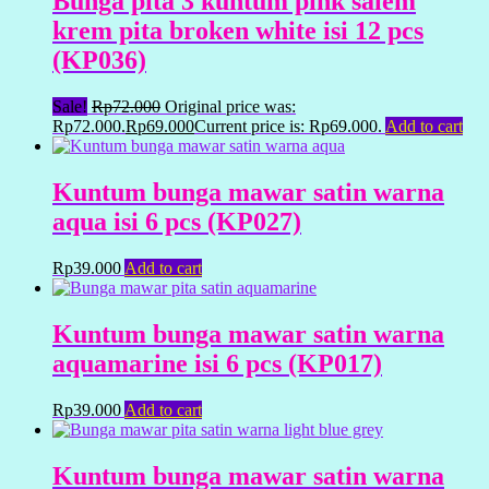
Bunga pita 3 kuntum pink salem
krem pita broken white isi 12 pcs
(KP036)
Sale!
Rp
72.000
Original price was:
Rp72.000.
Rp
69.000
Current price is: Rp69.000.
Add to cart
Kuntum bunga mawar satin warna
aqua isi 6 pcs (KP027)
Rp
39.000
Add to cart
Kuntum bunga mawar satin warna
aquamarine isi 6 pcs (KP017)
Rp
39.000
Add to cart
Kuntum bunga mawar satin warna