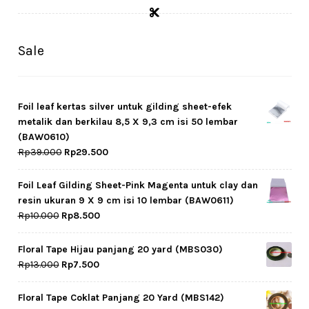
Sale
Foil leaf kertas silver untuk gilding sheet-efek
metalik dan berkilau 8,5 X 9,3 cm isi 50 lembar
(BAW0610)
Original
Current
Rp
39.000
Rp
29.500
price
price
was:
is:
Foil Leaf Gilding Sheet-Pink Magenta untuk clay dan
Rp39.000.
Rp29.500.
resin ukuran 9 X 9 cm isi 10 lembar (BAW0611)
Original
Current
Rp
10.000
Rp
8.500
price
price
was:
is:
Floral Tape Hijau panjang 20 yard (MBS030)
Rp10.000.
Rp8.500.
Original
Current
Rp
13.000
Rp
7.500
price
price
was:
is:
Floral Tape Coklat Panjang 20 Yard (MBS142)