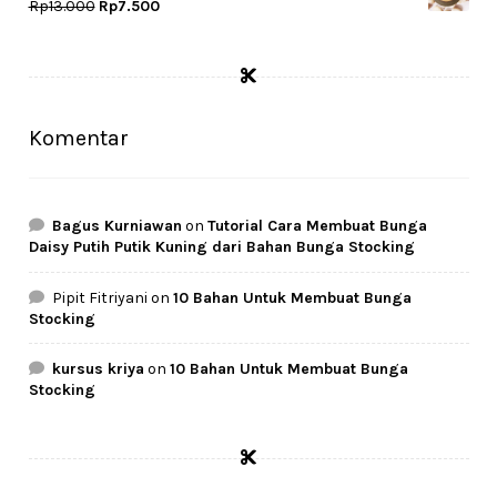
Rp13.000.
Rp7.500.
Original
Current
Rp
13.000
Rp
7.500
price
price
was:
is:
Rp13.000.
Rp7.500.
Komentar
Bagus Kurniawan
on
Tutorial Cara Membuat Bunga
Daisy Putih Putik Kuning dari Bahan Bunga Stocking
Pipit Fitriyani
on
10 Bahan Untuk Membuat Bunga
Stocking
kursus kriya
on
10 Bahan Untuk Membuat Bunga
Stocking