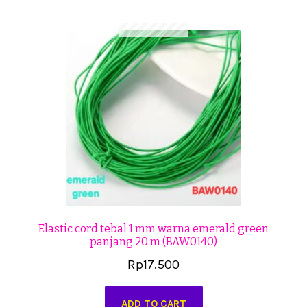
Cekresi
Checkout
Konfirmasi Pembayaran
Produk
Shop
Cara Order
Tentang Kami
Elastic cord tebal 1 mm warna emerald green
panjang 20 m (BAW0140)
Tutorial Step by Step
Rp
17.500
ADD TO CART