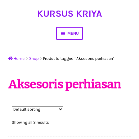
KURSUS KRIYA
Skip
Skip
to
to
navigation
content
MENU
Home
Home
Shop
Products tagged “Aksesoris perhiasan”
Hasil Karya
Workshop Membuat Bunga Dari Stocking
Aksesoris perhiasan
Kursus Kerajinan Tangan
My Account
Showing all 3 results
Cart